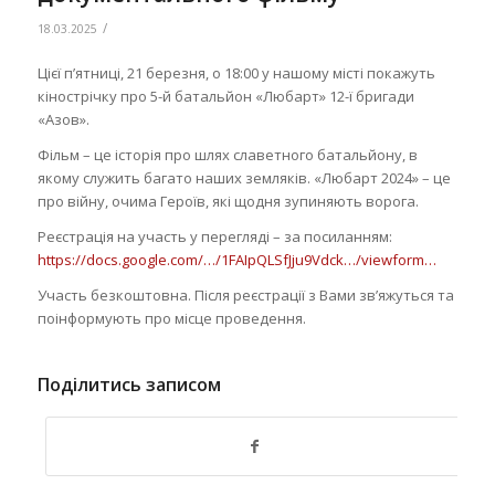
/
18.03.2025
Цієї пʼятниці, 21 березня, о 18:00 у нашому місті покажуть
кінострічку про 5-й батальйон «Любарт» 12-ї бригади
«Азов».
Фільм – це історія про шлях славетного батальйону, в
якому служить багато наших земляків. «Любарт 2024» – це
про війну, очима Героїв, які щодня зупиняють ворога.
Реєстрація на участь у перегляді – за посиланням:
https://docs.google.com/…/1FAIpQLSfJju9Vdck…/viewform…
Участь безкоштовна. Після реєстрації з Вами звʼяжуться та
поінформують про місце проведення.
Поділитись записом