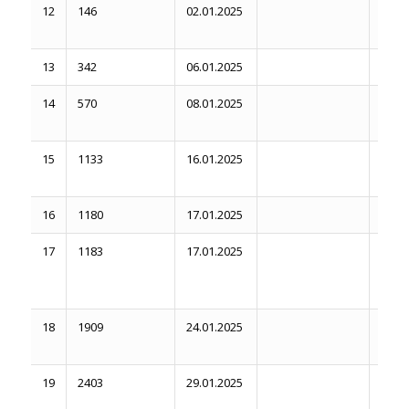
12
146
02.01.2025
12.05
13
342
06.01.2025
19.05
14
570
08.01.2025
23.06
15
1133
16.01.2025
26.05
16
1180
17.01.2025
17.03
17
1183
17.01.2025
17.03
18.08
18
1909
24.01.2025
26.05
19
2403
29.01.2025