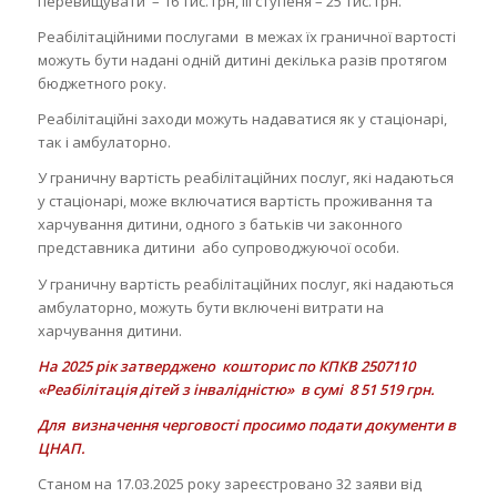
перевищувати – 16 тис. грн, III ступеня – 25 тис. грн.
Реабілітаційними послугами в межах їх граничної вартості
можуть бути надані одній дитині декілька разів протягом
бюджетного року.
Реабілітаційні заходи можуть надаватися як у стаціонарі,
так і амбулаторно.
У граничну вартість реабілітаційних послуг, які надаються
у стаціонарі, може включатися вартість проживання та
харчування дитини, одного з батьків чи законного
представника дитини або супроводжуючої особи.
У граничну вартість реабілітаційних послуг, які надаються
амбулаторно, можуть бути включені витрати на
харчування дитини.
На 2025 рік затверджено кошторис по КПКВ 2507110
«Реабілітація дітей з інвалідністю» в сумі 8 51 519 грн.
Для визначення черговості просимо подати документи в
ЦНАП.
Станом на 17.03.2025 року зареєстровано 32 заяви від