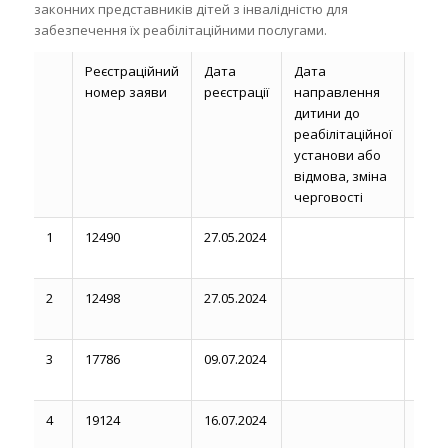
законних представників дітей з інвалідністю для
забезпечення їх реабілітаційними послугами.
Реєстраційний
Дата
Дата
Стро
номер заяви
реєстрації
направлення
над
дитини до
реабілітаційної
реаб
установи або
посл
відмова, зміна
черговості
1
12490
27.05.2024
2
12498
27.05.2024
3
17786
09.07.2024
17.03
4
19124
16.07.2024