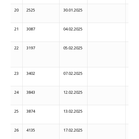
20
2525
30.01.2025
03.06
21
3087
04.02.2025
11.2
22
3197
05.02.2025
21.07
23
3402
07.02.2025
03.06
24
3843
12.02.2025
25
3874
13.02.2025
03.06
26
4135
17.02.2025
23.06