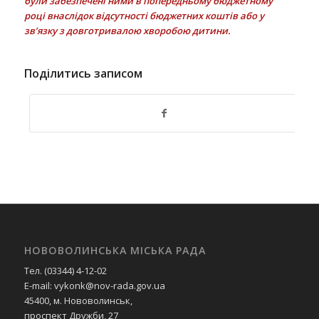
були забезпечені ними в попередньому бюджетному
році внаслідок відсутності бюджетних коштів або у
зв’язку з довготривалою хворобою дитини.
Поділитись записом
НОВОВОЛИНСЬКА МІСЬКА РАДА
Тел. (03344) 4-12-02
E-mail: vykonk@nov-rada.gov.ua
45400, м. Нововолинськ,
проспект Дружби, 27