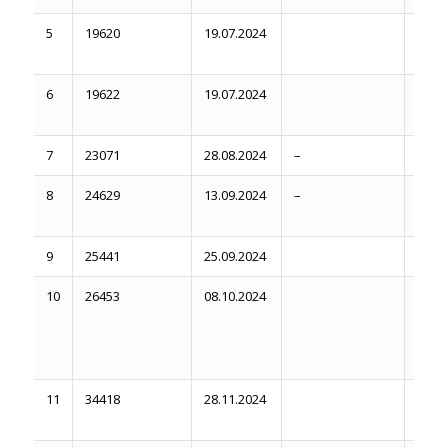
5
19620
19.07.2024
09.06
6
19622
19.07.2024
09.06
7
23071
28.08.2024
–
19.05
8
24629
13.09.2024
–
07.07
9
25441
25.09.2024
31.03
10
26453
08.10.2024
12.05
11
34418
28.11.2024
18.08