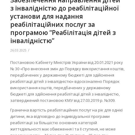
Забезпечення направлення дітей
з інвалідністю до реабілітаційної
установи для надання
реабілітаційних послуг за
програмою “Реабілітація дітей з
інвалідністю”
/
26.03.2025
Постановою Кабінету Міністрів України від 20.01.2021 року
№ 30 «Про внесення змін до Порядку використання коштів,
передбачених у державному бюджеті для здійснення
реабілітації дітей з інвалідністю» вдосконалено Порядок
використання коштів, передбачених у державному
бюджеті для здійснення реабілітації дітей з інвалідністю,
затверджений постановою КМУ від 27.03.2019 р. №309.
Гранична вартість реабілітаційних послуг на рік для однієї
дитини, яка відповідно до індивідуальної програми
реабілітації за більшістю основних категорій
життєдіяльності має обмеження I та II ступеня, не може