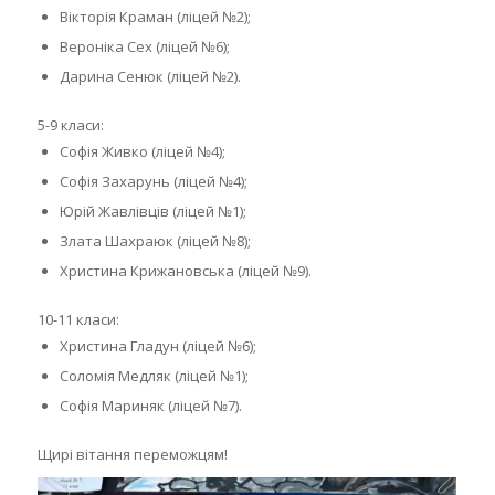
Вікторія Краман (ліцей №2);
Вероніка Сех (ліцей №6);
Дарина Сенюк (ліцей №2).
5-9 класи:
Софія Живко (ліцей №4);
Софія Захарунь (ліцей №4);
Юрій Жавлівців (ліцей №1);
Злата Шахраюк (ліцей №8);
Христина Крижановська (ліцей №9).
10-11 класи:
Христина Гладун (ліцей №6);
Соломія Медляк (ліцей №1);
Софія Мариняк (ліцей №7).
Щирі вітання переможцям!