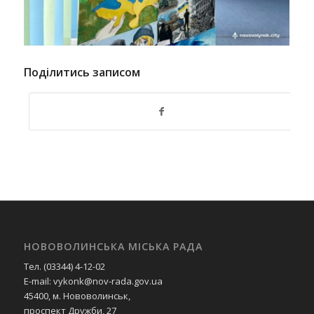
Поділитись записом
НОВОВОЛИНСЬКА МІСЬКА РАДА
Тел. (03344) 4-12-02
E-mail: vykonk@nov-rada.gov.ua
45400, м. Нововолинськ,
проспект Дружби, 27