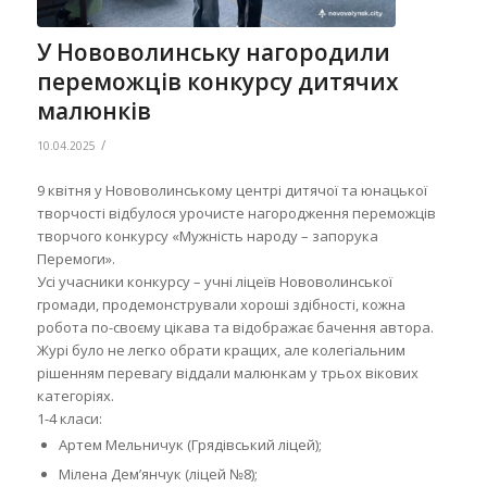
У Нововолинську нагородили
переможців конкурсу дитячих
малюнків
/
10.04.2025
9 квітня у Нововолинському центрі дитячої та юнацької
творчості відбулося урочисте нагородження переможців
творчого конкурсу «Мужність народу – запорука
Перемоги».
Усі учасники конкурсу – учні ліцеїв Нововолинської
громади, продемонстрували хороші здібності, кожна
робота по-своєму цікава та відображає бачення автора.
Журі було не легко обрати кращих, але колегіальним
рішенням перевагу віддали малюнкам у трьох вікових
категоріях.
1-4 класи:
Артем Мельничук (Грядівський ліцей);
Мілена Демʼянчук (ліцей №8);