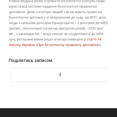
Кожна людина може отримати безоплатно консультацію
юриста від системи надання безоплатної правничої
допомоги. Деякі категорії людей також мають право на
безоплатну допомогу зі зверненням до суду. Це ВПО, діти,
люди з низьким доходом (працездатні – з доходом до 6056
грн/міс.; пенсіонери (за віком, вислугою років) – 4722 грн/
міс.; з інвалідністю – якщо пенсія чи соцдопомога до 6056
грн), ветерани війни (інші категорії наведені
у статті 14
Закону України «Про безоплатну правничу допомогу»
).
Поділитись записом