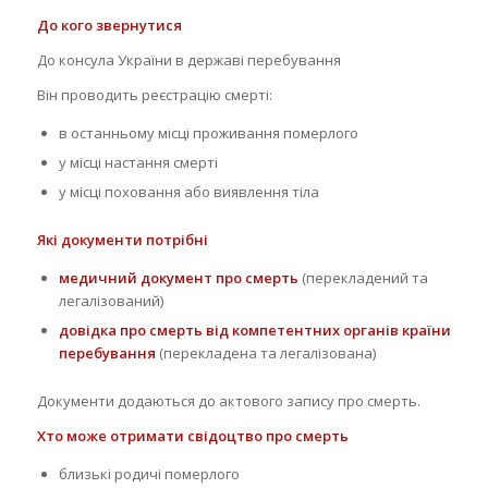
До кого звернутися
До консула України в державі перебування
Він проводить реєстрацію смерті:
в останньому місці проживання померлого
у місці настання смерті
у місці поховання або виявлення тіла
Які документи потрібні
медичний документ про смерть
(перекладений та
легалізований)
довідка про смерть від компетентних органів країни
перебування
(перекладена та легалізована)
Документи додаються до актового запису про смерть.
Хто може отримати свідоцтво про смерть
близькі родичі померлого