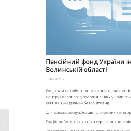
Пенсійний фонд України ін
Волинській області
/
06.05.2025
Якщо вам потрібна консультація щодо пенсії,
центру Головного управління ПФУ у Волинські
0800100124 (дзвінки безкоштовні).
Для військовослужбовців та окремих категор
Засідання комісії з
Графік роботи контакт- та сервісного центрів: п
житлово-побутових