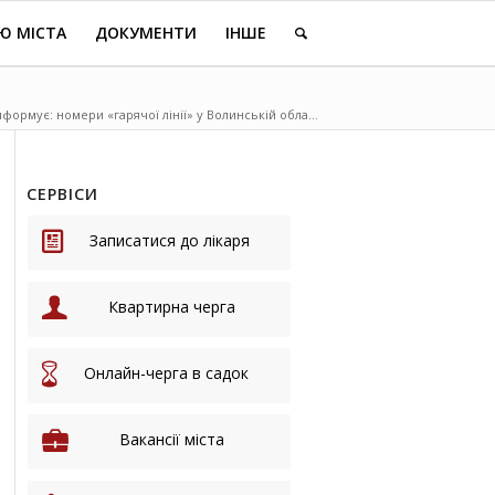
Ю МІСТА
ДОКУМЕНТИ
ІНШЕ
формує: номери «гарячої лінії» у Волинській обла...
СЕРВІСИ
Записатися до лікаря
Квартирна черга
Онлайн-черга в садок
Вакансії міста