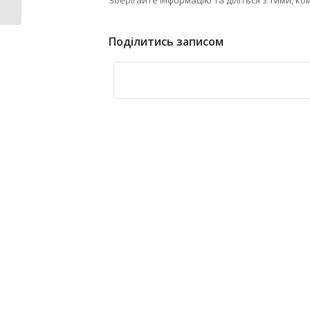
Зберігайте інформацію та діліться з тими, ко
питань:...
Поділитись записом