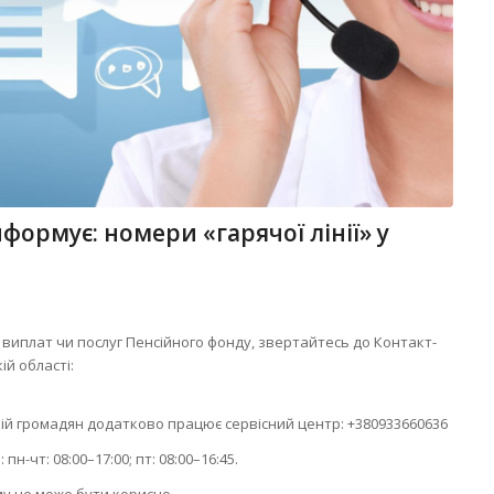
формує: номери «гарячої лінії» у
 виплат чи послуг Пенсійного фонду, звертайтесь до Контакт-
й області:
ій громадян додатково працює сервісний центр: +380933660636
н-чт: 08:00–17:00; пт: 08:00–16:45.