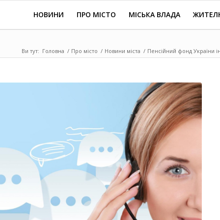
НОВИНИ
ПРО МІСТО
МІСЬКА ВЛАДА
ЖИТЕЛ
Ви тут:
Головна
/
Про місто
/
Новини міста
/
Пенсійний фонд України ін