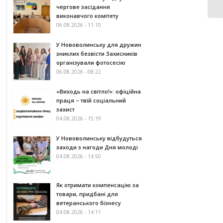
чергове засідання
виконавчого комітету
06.08.2026 - 11:10
У Нововолинську для дружин
зниклих безвісти Захисників
організували фотосесію
06.08.2026 - 08:22
«Виходь на світло!»: офіційна
праця – твій соціальний
захист
04.08.2026 - 15:19
У Нововолинську відбудуться
заходи з нагоди Дня молоді
04.08.2026 - 14:50
Як отримати компенсацію за
товари, придбані для
ветеранського бізнесу
04.08.2026 - 14:11