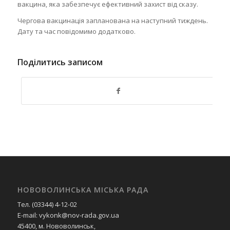
вакцина, яка забезпечує ефективний захист від сказу.
Чергова вакцинація запланована на наступний тиждень.
Дату та час повідомимо додатково.
Поділитись записом
НОВОВОЛИНСЬКА МІСЬКА РАДА
Тел. (03344) 4-12-02
E-mail: vykonk@nov-rada.gov.ua
45400, м. Нововолинськ,