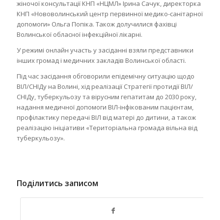
жіночої консультації КНП «НЦМЛ» Ірина Сачук, директорка
КНП «Нововолинський центр первинної медико-санітарної
допомоги» Ольга Попіка. Також долучилися фахівці
Волинської обласної інфекційної лікарні.
У режимі онлайн участь у засіданні взяли представники
інших громад і медичних закладів Волинської області.
Під час засідання обговорили епідемічну ситуацію щодо
ВІЛ/СНІДу на Волині, хід реалізації Стратегії протидії ВІЛ/
СНІДу, туберкульозу та вірусним гепатитам до 2030 року,
надання медичної допомоги ВІЛ-інфікованим пацієнтам,
профілактику передачі ВІЛ від матері до дитини, а також
реалізацію ініціативи «Територіальна громада вільна від
туберкульозу».
Поділитись записом