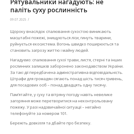
Рятувальники нагадують: не
паліть суху рослинність
/
09.07.2025
Щороку внаслідок спалювання сухостою виникають
масштабні пожежі, знищуються ліси, гинуть тварини,
руйнується екосистема. Вогонь швидко поширюється та
становить загрозу життю і майну людей.
Нагадуємо: спалювання сухої трави, листя, стерні та інших
рослинних залишків заборонено законодавством України.
За такі дії передбачена адміністративна відповідальність.
Штрафи для громадян сягають понад шість тисяч гривень,
для посадових осіб – понад двадцять одну тисячу.
Пам’ятайте, у суху та вітряну погоду навіть невелике
загоряння може перетворитися на неконтрольовану
пожежу. У разі надзвичайної ситуації – негайно
телефонуйте за номером 101.
Бережіть довкілля та дбайте про безпеку.