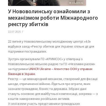
У Нововолинську ознайомили з
механізмом роботи Міжнародного
реєстру збитків
/
22.07.2025
22 липня у Нововолинському молодіжному центрі «4.0»
відбувся захід «Реєстр збитків для України: спільні дії для
підтримки постраждалих.
Зустріч організували ГО «КРИМСОС» у співпраці з
Нововолинською міською радою та ГО «Незламні разом»
за підтримки
UNHCR Ukraine – Aгентство ООН у справах
біженців в Україні
.
Реєстр — це міжнародний механізм, створений для фіксації
шкоди, спричиненої війною. Йдеться про втрати, яких
зазнали громадяни, бізнес та держава. Зібрані дані
стануть основою для майбутньої компенсації, зокрема — з
коштів заморожених російських активів.
У сесії взяли участь представники громадських