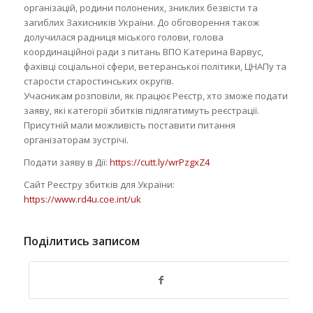
організацій, родини полонених, зниклих безвісти та
загиблих Захисників України. До обговорення також
долучилася радниця міського голови, голова
координаційної ради з питань ВПО Катерина Варвус,
фахівці соціальної сфери, ветеранської політики, ЦНАПу та
старости старостинських округів.
Учасникам розповіли, як працює Реєстр, хто зможе подати
заяву, які категорії збитків підлягатимуть реєстрації.
Присутній мали можливість поставити питання
організаторам зустрічі.
Подати заяву в Дії:
https://cutt.ly/wrPzgxZ4
Сайт Реєстру збитків для України:
https://www.rd4u.coe.int/uk
Поділитись записом