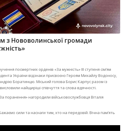
м з Нововолинської громади
ужність»
ручення посмертних орденів «За мужність» ІІІ ступеня сім’ям
идента України відзнаки присвоєно Героям Михайлу Водоносу,
ндрію Боратинцю. Міський голова Борис Карпус разом із
 висловили найщиріші співчуття та слова вдячності.
«За поранення» нагородили військовослужбовця Віталія
ажаємо сили та наснаги тим, хто на передовій. Вічна пам’ять