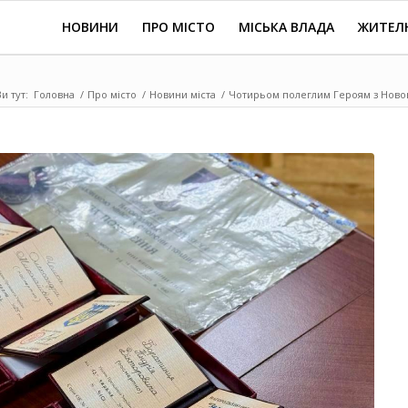
НОВИНИ
ПРО МІСТО
МІСЬКА ВЛАДА
ЖИТЕЛ
Ви тут:
Головна
/
Про місто
/
Новини міста
/
Чотирьом полеглим Героям з Новов