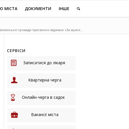
Ю МІСТА
ДОКУМЕНТИ
ІНШЕ
олинської громади присвоєно відзнаки «За мужні...
СЕРВІСИ
Записатися до лікаря
Квартирна черга
Онлайн-черга в садок
Вакансії міста