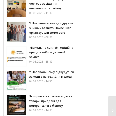
чергове засідання
виконавчого комітету
06.08.2026 - 11:10
У Нововолинську для дружин
зниклих безвісти Захисників
організували фотосесію
06.08.2026 - 08:22
«Виходь на світло!»: офіційна
праця – твій соціальний
захист
04.08.2026 - 15:19
У Нововолинську відбудуться
заходи з нагоди Дня молоді
04.08.2026 - 14:50
Як отримати компенсацію за
товари, придбані для
ветеранського бізнесу
04.08.2026 - 14:11