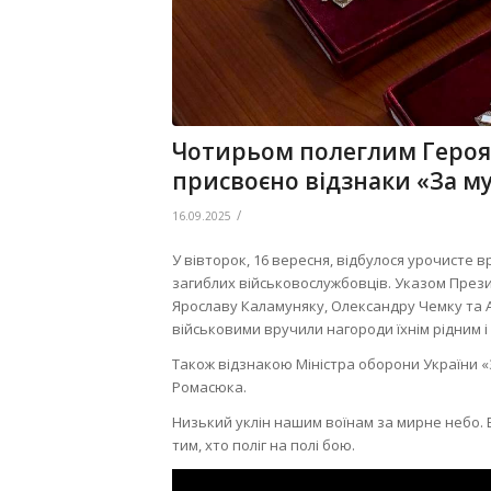
Чотирьом полеглим Героя
присвоєно відзнаки «За м
/
16.09.2025
У вівторок, 16 вересня, відбулося урочисте в
загиблих військовослужбовців. Указом През
Ярославу Каламуняку, Олександру Чемку та А
військовими вручили нагороди їхнім рідним і
Також відзнакою Міністра оборони України 
Ромасюка.
Низький уклін нашим воїнам за мирне небо. Б
тим, хто поліг на полі бою.