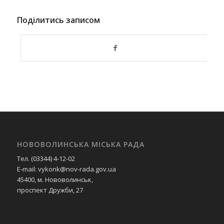
Поділитись записом
НОВОВОЛИНСЬКА МІСЬКА РАДА
Тел. (03344) 4-12-02
E-mail: vykonk@nov-rada.gov.ua
45400, м. Нововолинськ,
проспект Дружби, 27