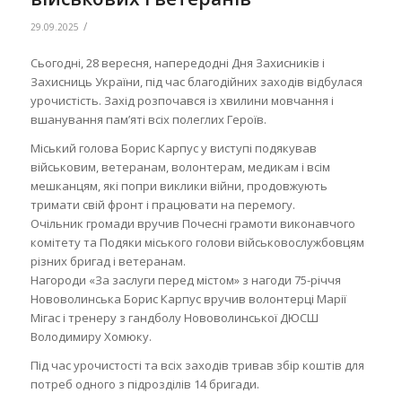
/
29.09.2025
Сьогодні, 28 вересня, напередодні Дня Захисників і
Захисниць України, під час благодійних заходів відбулася
урочистість. Захід розпочався із хвилини мовчання і
вшанування памʼяті всіх полеглих Героїв.
Міський голова Борис Карпус у виступі подякував
військовим, ветеранам, волонтерам, медикам і всім
мешканцям, які попри виклики війни, продовжують
тримати свій фронт і працювати на перемогу.
Очільник громади вручив Почесні грамоти виконавчого
комітету та Подяки міського голови військовослужбовцям
різних бригад і ветеранам.
Нагороди «За заслуги перед містом» з нагоди 75-річчя
Нововолинська Борис Карпус вручив волонтерці Марії
Мігас і тренеру з гандболу Нововолинської ДЮСШ
Володимиру Хомюку.
Під час урочистості та всіх заходів тривав збір коштів для
потреб одного з підрозділів 14 бригади.