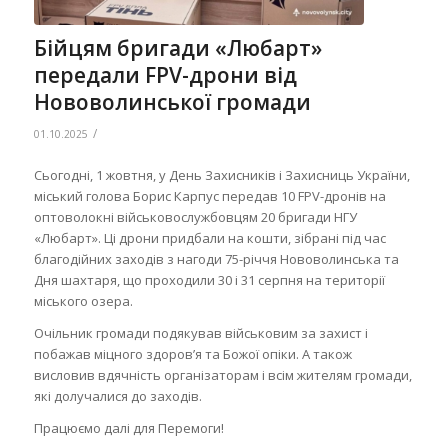
Бійцям бригади «Любарт»
передали FPV-дрони від
Нововолинської громади
/
01.10.2025
Сьогодні, 1 жовтня, у День Захисників і Захисниць України,
міський голова Борис Карпус передав 10 FPV-дронів на
оптоволокні військовослужбовцям 20 бригади НГУ
«Любарт». Ці дрони придбали на кошти, зібрані під час
благодійних заходів з нагоди 75-річчя Нововолинська та
Дня шахтаря, що проходили 30 і 31 серпня на території
міського озера.
Очільник громади подякував військовим за захист і
побажав міцного здоров’я та Божої опіки. А також
висловив вдячність організаторам і всім жителям громади,
які долучалися до заходів.
Працюємо далі для Перемоги!