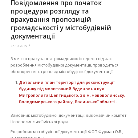
Повідомлення про початок
процедури розгляду та
врахування пропозицій
громадськості у містобудівній
документації
/
27.10.2025
З метою врахування громадських інтересів під час
розроблення містобудівної документації, проводиться
обговорення та розгляд містобудівної документації:
Детальний план території для реконструкції
будинку під молитовний будинок на вул.
Митрополита Шептицького, 2
в м. Нововолинську,
Володимирського району, Волинської області.
Замовник містобудівної документації: виконавчий комітет
Нововолинської міської ради.
Розробник містобудівної документації: ФОП Фурман О.В.,
м. Нововолинськ.