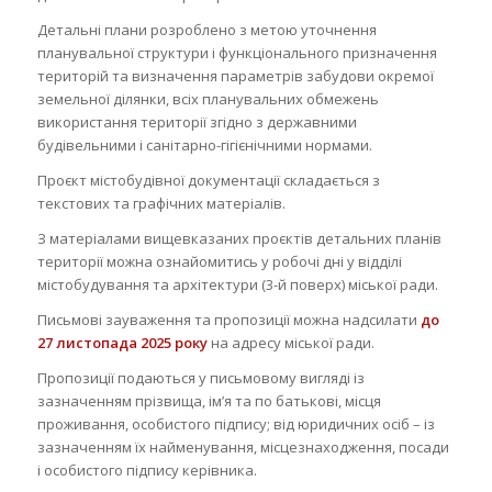
Детальні плани розроблено з метою уточнення
планувальної структури і функціонального призначення
територій та визначення параметрів забудови окремої
земельної ділянки, всіх планувальних обмежень
використання території згідно з державними
будівельними і санітарно-гігієнічними нормами.
Проєкт містобудівної документації складається з
текстових та графічних матеріалів.
З матеріалами вищевказаних проєктів детальних планів
території можна ознайомитись у робочі дні у відділі
містобудування та архітектури (3-й поверх) міської ради.
Письмові зауваження та пропозиції можна надсилати
до
27 листопада 2025
року
на адресу міської ради.
Пропозиції подаються у письмовому вигляді із
зазначенням прізвища, ім’я та по батькові, місця
проживання, особистого підпису; від юридичних осіб – із
зазначенням їх найменування, місцезнаходження, посади
і особистого підпису керівника.