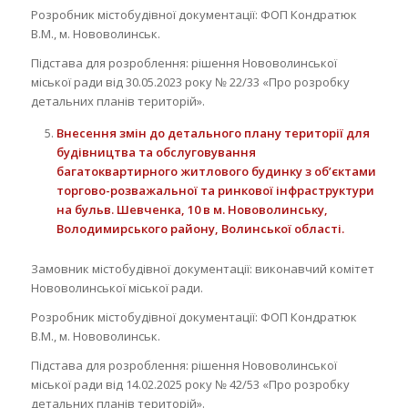
Розробник містобудівної документації: ФОП Кондратюк
В.М., м. Нововолинськ.
Підстава для розроблення: рішення Нововолинської
міської ради від 30.05.2023 року № 22/33 «Про розробку
детальних планів територій».
Внесення змін до детального плану території
для
будівництва та обслуговування
багатоквартирного житлового будинку з об’єктами
торгово-розважальної та ринкової інфраструктури
на бульв. Шевченка, 10 в м. Нововолинську,
Володимирського району, Волинської області
.
Замовник містобудівної документації: виконавчий комітет
Нововолинської міської ради.
Розробник містобудівної документації: ФОП Кондратюк
В.М., м. Нововолинськ.
Підстава для розроблення: рішення Нововолинської
міської ради від 14.02.2025 року № 42/53 «Про розробку
детальних планів територій».