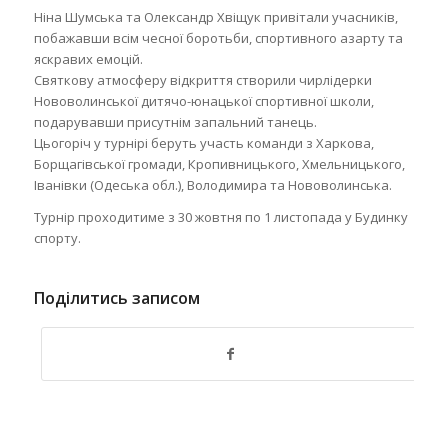
Ніна Шумська та Олександр Хвіщук привітали учасників,
побажавши всім чесної боротьби, спортивного азарту та
яскравих емоцій.
Святкову атмосферу відкриття створили чирлідерки
Нововолинської дитячо-юнацької спортивної школи,
подарувавши присутнім запальний танець.
Цьогоріч у турнірі беруть участь команди з Харкова,
Борщагівської громади, Кропивницького, Хмельницького,
Іванівки (Одеська обл.), Володимира та Нововолинська.
Турнір проходитиме з 30 жовтня по 1 листопада у Будинку
спорту.
Поділитись записом