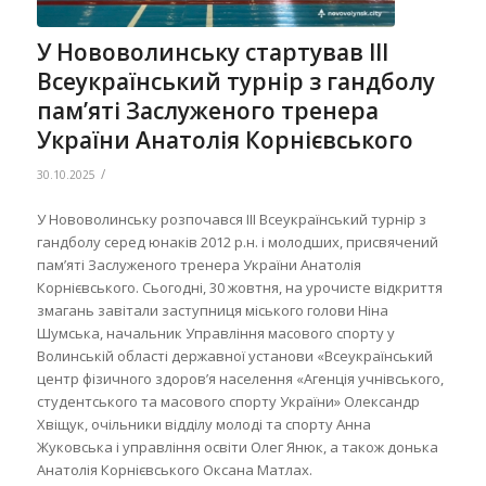
У Нововолинську стартував ІІІ
Всеукраїнський турнір з гандболу
пам’яті Заслуженого тренера
України Анатолія Корнієвського
/
30.10.2025
У Нововолинську розпочався ІІІ Всеукраїнський турнір з
гандболу серед юнаків 2012 р.н. і молодших, присвячений
пам’яті Заслуженого тренера України Анатолія
Корнієвського. Сьогодні, 30 жовтня, на урочисте відкриття
змагань завітали заступниця міського голови Ніна
Шумська, начальник Управління масового спорту у
Волинській області державної установи «Всеукраїнський
центр фізичного здоровʼя населення «Агенція учнівського,
студентського та масового спорту України» Олександр
Хвіщук, очільники відділу молоді та спорту Анна
Жуковська і управління освіти Олег Янюк, а також донька
Анатолія Корнієвського Оксана Матлах.