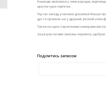
оплати...
Команди змагалися у семи раундах, відповідал
архітектурні пам’ятки.
Під час заходу учасники дізналися більше пр
дух та провели час у дружній, веселій атмосф
Також на сцені з музичними номерами висту
За результатами змагань перемогу здобули 
Поділитись записом