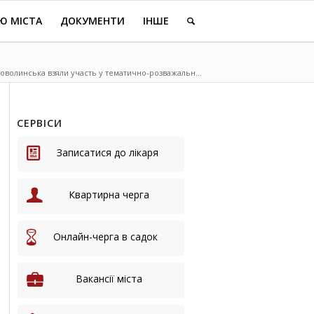
Ю МІСТА
ДОКУМЕНТИ
ІНШЕ
ововолинська взяли участь у тематично-розважальн...
СЕРВІСИ
Записатися до лікаря
Квартирна черга
Онлайн-черга в садок
Вакансії міста