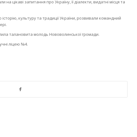
и на цікаві запитання про Україну, її діалекти, видатні місця та
о історію, культуру та традиції України, розвивали командний
ері.
пила талановита молодь Нововолинської громади.
учні ліцею №4.