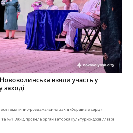
и Нововолинська взяли участь у
 заході
увся тематично-розважальний захід «Україна в серці».
№3 та №4. Захід провела організаторка культурно-дозвіллєвої