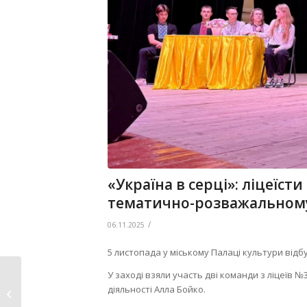
«Україна в серці»: ліцеїст
тематично-розважальному
/
06.11.2025
5 листопада у міському Палаці культури відб
У заході взяли участь дві команди з ліцеїв 
На засіданні комісії
діяльності Алла Бойко.
розглянули питання