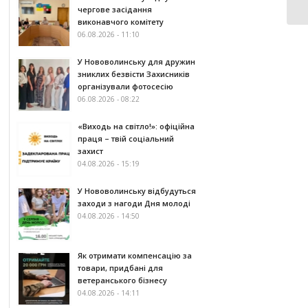
чергове засідання
виконавчого комітету
06.08.2026 - 11:10
У Нововолинську для дружин
зниклих безвісти Захисників
організували фотосесію
06.08.2026 - 08:22
«Виходь на світло!»: офіційна
праця – твій соціальний
захист
04.08.2026 - 15:19
У Нововолинську відбудуться
заходи з нагоди Дня молоді
04.08.2026 - 14:50
Як отримати компенсацію за
товари, придбані для
ветеранського бізнесу
04.08.2026 - 14:11