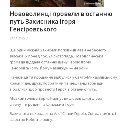
Нововолинці провели в останню
путь Захисника Ігоря
Генсіровського
/
24.11.2025
Ще один мужній Захисник поповнив лави небесного
війська. У понеділок, 24 листопада, Нововолинська
громада віддала останню шану Герою Ігорю
Генсіровському. Йому назавжди — 44 роки.
Панахида та прощання відбулися у Свято-Михайлівському
храмі. Рідні, друзі, побратими та мешканці громади
зібралися, щоб провести Героя в останню путь.
Міський голова Борис Карпус висловив щирі слова
співчуття родині та близьким Ігоря.
Захисника поховали на Алеї Слави Героїв. Світла пам’ять і
Царство Небесне воїну.