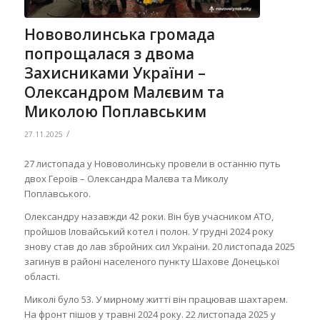
Нововолинська громада
попрощалася з двома
Захисниками України –
Олександром Малєвим та
Миколою Поплавським
/
27.11.2025
27 листопада у Нововолинську провели в останню путь
двох Героїв – Олександра Малєва та Миколу
Поплавського.
Олександру назавжди 42 роки. Він був учасником АТО,
пройшов Іловайський котел і полон. У грудні 2024 року
знову став до лав збройних сил України. 20 листопада 2025
загинув в районі населеного пункту Шахове Донецької
області.
Миколі було 53. У мирному житті він працював шахтарем.
На фронт пішов у травні 2024 року. 22 листопада 2025 у