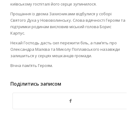
київському госпіталі його серце зупинилося.
Прощання із двома Захисниками відбулися у соборі
Святого Духа у Нововолинську. Слова вдячності Героям та
підтримки родинам висловив міський голова Борис
Карпус.
Нехай Господь дасть сил пережити біль, а памʼять про
Олександра Малєва та Миколу Поплавського назавжди
залишиться у серцях мешканців громади.
Вічна памʼять Героям.
Поділитись записом