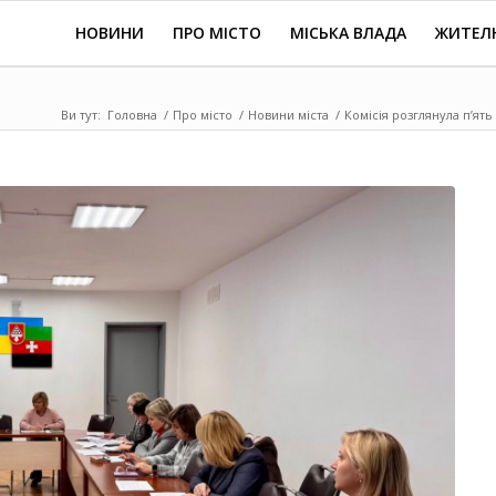
НОВИНИ
ПРО МІСТО
МІСЬКА ВЛАДА
ЖИТЕЛ
Ви тут:
Головна
/
Про місто
/
Новини міста
/
Комісія розглянула п’ять