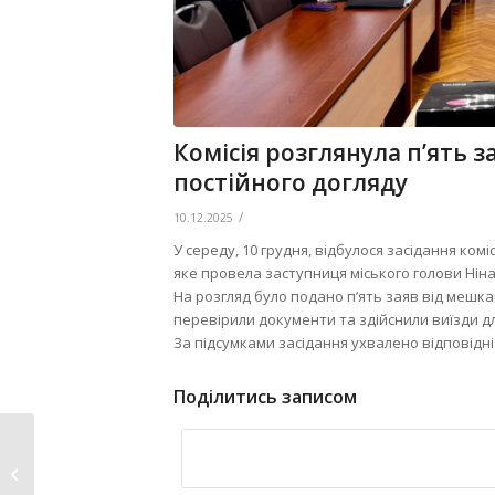
Комісія розглянула п’ять 
постійного догляду
/
10.12.2025
У середу, 10 грудня, відбулося засідання ком
яке провела заступниця міського голови Нін
На розгляд було подано п’ять заяв від мешка
перевірили документи та здійснили виїзди д
За підсумками засідання ухвалено відповідні
Поділитись записом
У Нововолинську
вшанують героїв-