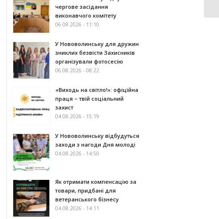
чергове засідання
виконавчого комітету
06.08.2026 - 11:10
У Нововолинську для дружин
зниклих безвісти Захисників
організували фотосесію
06.08.2026 - 08:22
«Виходь на світло!»: офіційна
праця – твій соціальний
захист
04.08.2026 - 15:19
У Нововолинську відбудуться
заходи з нагоди Дня молоді
04.08.2026 - 14:50
Як отримати компенсацію за
товари, придбані для
ветеранського бізнесу
04.08.2026 - 14:11