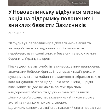
У Нововолинську відбулася мирна
акція на підтримку полонених і
зниклих безвісти Захисників
/
21.12.2025
20 грудня у Нововолинську відбулася мирна акція та
автопробіг — як нагадування про Захисників, які
перебувають у полоні, зникли безвісти, та всіх, хто нині
боронить Україну на фронті.
Кілька десятків автомобілів із синьо-жовтими прапорами,
знаменами бойових бригад і прапорами надії проїхали
вулицями міста. На майдані Незалежності зібралися ті, для
кого очікування стало щоденною реальністю, — рідні
військових, які досі не мають звістки про своїх
найдорожчих. Матері та дружини зниклих безвісти
ділилися своїм болем, переживаннями й тихою вірою у
зустріч з тими, кого чекають серцем.
Щемливим символом акції став накритий стіл із порожніми