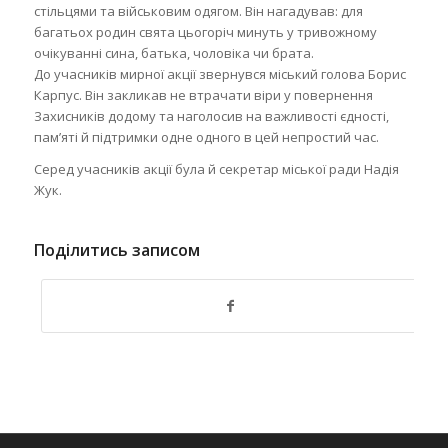
стільцями та військовим одягом. Він нагадував: для
багатьох родин свята цьогоріч минуть у тривожному
очікуванні сина, батька, чоловіка чи брата.
До учасників мирної акції звернувся міський голова Борис
Карпус. Він закликав не втрачати віри у повернення
Захисників додому та наголосив на важливості єдності,
пам’яті й підтримки одне одного в цей непростий час.
Серед учасників акції була й секретар міської ради Надія
Жук.
Поділитись записом