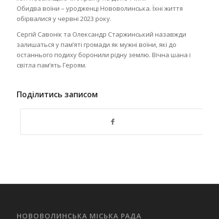
Обидва воїни – уродженці Нововолинська. Їхні життя
обірвалися у червні 2023 року.
Сергій Савонік та Олександр Старжинський назавжди
залишаться у пам’яті громади як мужні воїни, які до
останнього подиху боронили рідну землю. Вічна шана і
світла пам’ять Героям.
Поділитись записом
НОВОВОЛИНСЬКА МІСЬКА РАДА