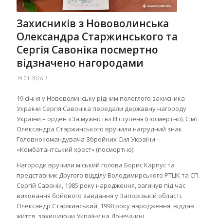
Захисників з Нововолинська
Олександра Старжинського та
Сергія Савоніка посмертно
відзначено нагородами
/
19.01.2026
19 січня у Нововолинську рідним полеглого захисника
України Сергія Савоніка передали державну нагороду
України – орден «За мужність» ІІІ ступеня (посмертно). Сім’ї
Олександра Старжинського вручили нагрудний знак
Головнокомандувача Збройних Сил України –
«Комбатантський хрест» (посмертно).
Нагороди вручили міський голова Борис Карпус та
представник Другого відділу Володимирського РТЦК та СП.
Сергій Савонік, 1985 року народження, загинув під час
виконання бойового завдання у Запорізькій області.
Олександр Старжинський, 1990 року народження, віддав
життя, захищаючи Україну на Донеччині.