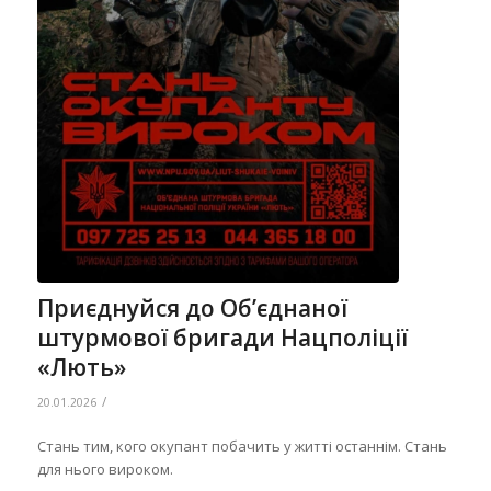
Приєднуйся до Об’єднаної
штурмової бригади Нацполіції
«Лють»
/
20.01.2026
Стань тим, кого окупант побачить у житті останнім. Стань
для нього вироком.