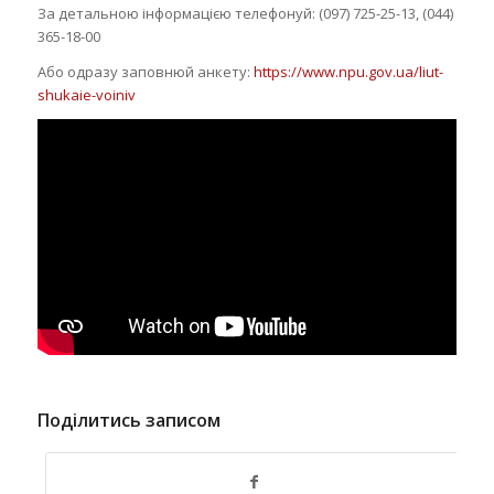
За детальною інформацією телефонуй: (097) 725-25-13, (044)
365-18-00
Або одразу заповнюй анкету:
https://www.npu.gov.ua/liut-
shukaie-voiniv
Поділитись записом