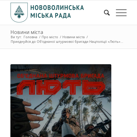
Новини міста
Ви тут:
Головна
/
Про місто
/
Новини міста
/
Приєднуйся до Об’єднаної штурмової бригади Нацполіції «Лють»...