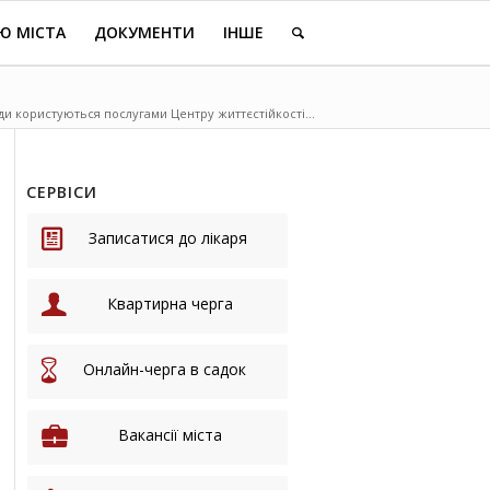
Ю МІСТА
ДОКУМЕНТИ
ІНШЕ
и користуються послугами Центру життєстійкості...
СЕРВІСИ
Записатися до лікаря
Квартирна черга
Онлайн-черга в садок
Вакансії міста