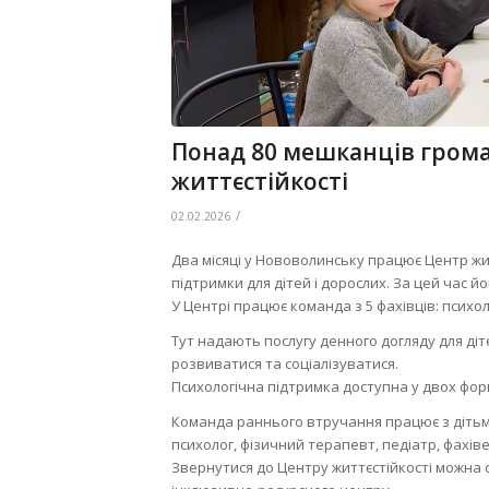
Понад 80 мешканців гром
життєстійкості
/
02.02.2026
Два місяці у Нововолинську працює Центр жит
підтримки для дітей і дорослих. За цей час й
У Центрі працює команда з 5 фахівців: психоло
Тут надають послугу денного догляду для діт
розвиватися та соціалізуватися.
Психологічна підтримка доступна у двох фор
Команда раннього втручання працює з дітьми 
психолог, фізичний терапевт, педіатр, фахіве
Звернутися до Центру життєстійкості можна