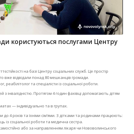
ади користуються послугами Центру
тєстійкості на базі Центру соціальних служб. Це простір
ого вже відвідали понад 80 мешканців громади.
г, реабілітолог та спеціалісти із соціальної роботи.
ей з інвалідністю. Протягом 4 годин фахівці допомагають дітям
матах — індивідуально та в групах.
до 4 років та їхніми сім’ями. З дітками та родинами працюють:
ць із соціальної роботи та медична сестра.
 самостійно або за направленням лікаря чи Нововолинського