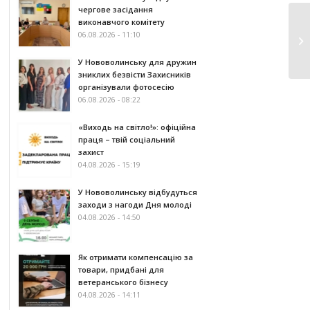
чергове засідання
виконавчого комітету
06.08.2026 - 11:10
У Нововолинську для дружин
зниклих безвісти Захисників
організували фотосесію
06.08.2026 - 08:22
«Виходь на світло!»: офіційна
праця – твій соціальний
захист
04.08.2026 - 15:19
У Нововолинську відбудуться
заходи з нагоди Дня молоді
04.08.2026 - 14:50
Як отримати компенсацію за
товари, придбані для
ветеранського бізнесу
04.08.2026 - 14:11