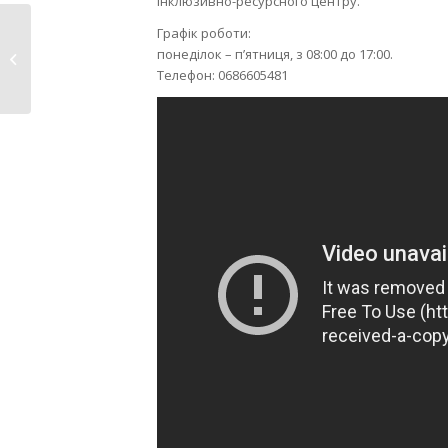
інклюзивно-ресурсного центру.
Графік роботи:
Згадуємо Героїв, які
понеділок – п’ятниця, з 08:00 до 17:00.
загинули в лютому
Телефон: 0686605481