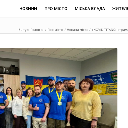
НОВИНИ
ПРО МІСТО
МІСЬКА ВЛАДА
ЖИТЕЛ
Ви тут:
Головна
/
Про місто
/
Новини міста
/
«NOVIK TITANS» отримал