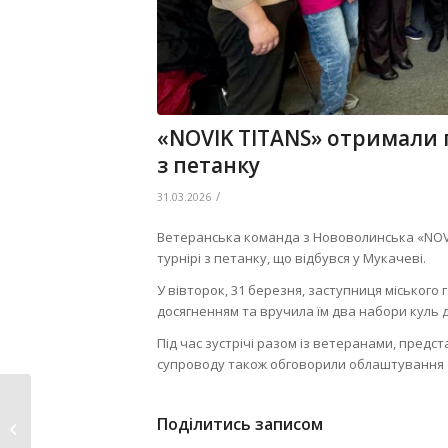
«NOVIK TITANS» отримали 
з петанку
/
31.03.2026
Ветеранська команда з Нововолинська «NOVI
турнірі з петанку, що відбувся у Мукачеві.
У вівторок, 31 березня, заступниця міського
досягненням та вручила їм два набори куль д
Під час зустрічі разом із ветеранами, предст
супроводу також обговорили облаштування сп
Розпочалася
Поділитись записом
оздоровча кампанія