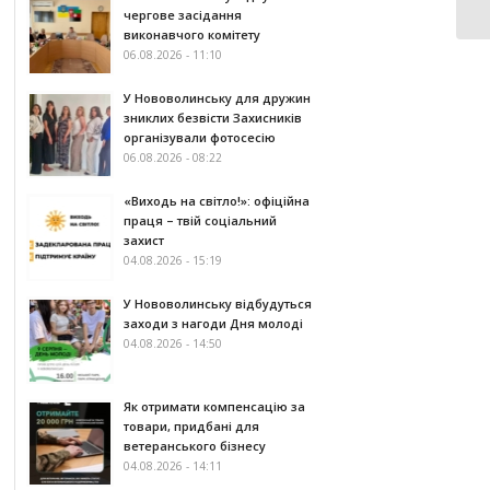
чергове засідання
виконавчого комітету
06.08.2026 - 11:10
У Нововолинську для дружин
зниклих безвісти Захисників
організували фотосесію
06.08.2026 - 08:22
«Виходь на світло!»: офіційна
праця – твій соціальний
захист
04.08.2026 - 15:19
У Нововолинську відбудуться
заходи з нагоди Дня молоді
04.08.2026 - 14:50
Як отримати компенсацію за
товари, придбані для
ветеранського бізнесу
04.08.2026 - 14:11