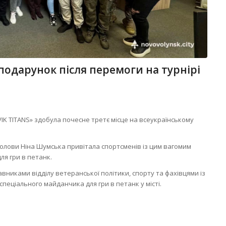
подарунок після перемоги на турнірі
K TITANS» здобула почесне третє місце на всеукраїнському
 голови Ніна Шумська привітала спортсменів із цим вагомим
ля гри в петанк.
авниками відділу ветеранської політики, спорту та фахівцями із
еціального майданчика для гри в петанк у місті.