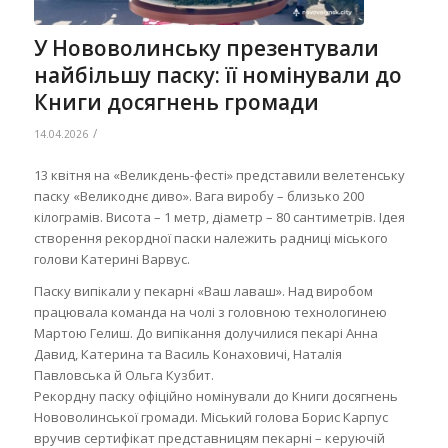
У Нововолинську презентували
найбільшу паску: її номінували до
Книги досягнень громади
/
14.04.2026
13 квітня на «Великдень-фесті» представили велетенську
паску «Великоднє диво». Вага виробу – близько 200
кілограмів. Висота – 1 метр, діаметр – 80 сантиметрів. Ідея
створення рекордної паски належить радниці міського
голови Катерині Варвус.
Паску випікали у пекарні «Ваш лаваш». Над виробом
працювала команда на чолі з головною технологинею
Мартою Гелиш. До випікання долучилися пекарі Анна
Давид, Катерина та Василь Конаховичі, Наталія
Павловська й Ольга Кузбит.
Рекордну паску офіційно номінували до Книги досягнень
Нововолинської громади. Міський голова Борис Карпус
вручив сертифікат представницям пекарні – керуючій