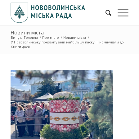
Новини міста
Ви тут:
Головна
/
Про місто
/
Новини міста
/
У Нововолинську презентували найбільшу паску: її номінували до
Книги дося...