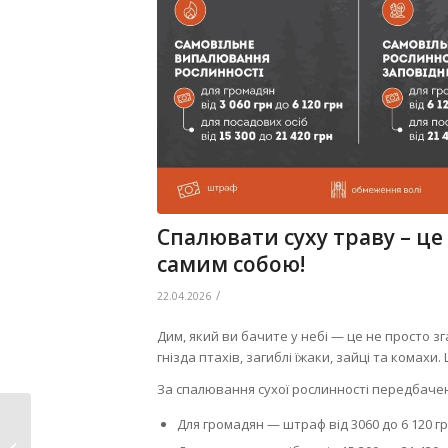
Спалювати суху траву – це
самим собою!
/
22.04.2026
Дим, який ви бачите у небі — це не просто зг
гнізда птахів, загиблі їжаки, зайці та комахи
За спалювання сухої рослинності передбачен
Для громадян — штраф від 3060 до 6 120 г
Всесвітній день
охорони праці у 2026