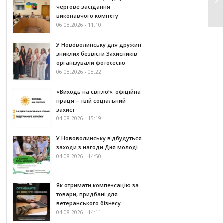
чергове засідання
виконавчого комітету
06.08.2026 - 11:10
У Нововолинську для дружин
зниклих безвісти Захисників
організували фотосесію
06.08.2026 - 08:22
«Виходь на світло!»: офіційна
праця – твій соціальний
захист
04.08.2026 - 15:19
У Нововолинську відбудуться
заходи з нагоди Дня молоді
04.08.2026 - 14:50
Як отримати компенсацію за
товари, придбані для
ветеранського бізнесу
04.08.2026 - 14:11