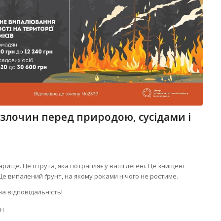
 злочин перед природою, сусідами і
арище. Це отрута, яка потрапляє у ваші легені. Це знищені
. Це випалений ґрунт, на якому роками нічого не ростиме.
а відповідальність!
рн