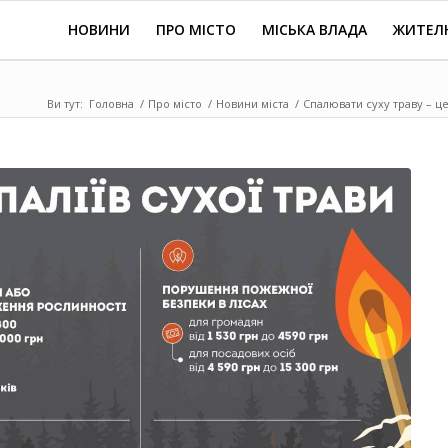
НОВИНИ
ПРО МІСТО
МІСЬКА ВЛАДА
ЖИТЕЛ
Ви тут:
Головна
/
Про місто
/
Новини міста
/
Спалювати суху траву – ц