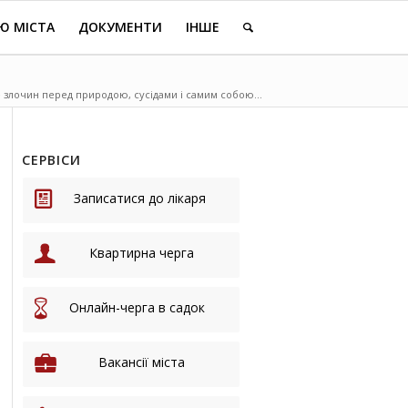
Ю МІСТА
ДОКУМЕНТИ
ІНШЕ
е злочин перед природою, сусідами і самим собою...
СЕРВІСИ
Записатися до лікаря
Квартирна черга
Онлайн-черга в садок
Вакансії міста