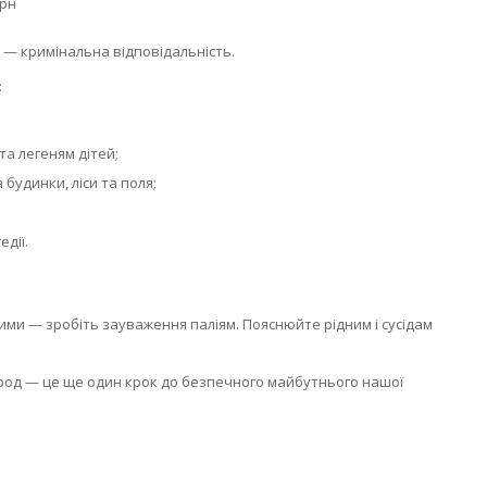
грн
 — кримінальна відповідальність.
:
а легеням дітей;
будинки, ліси та поля;
дії.
ми — зробіть зауваження паліям. Пояснюйте рідним і сусідам
ород — це ще один крок до безпечного майбутнього нашої