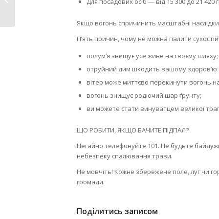
Для посадових осіб — від 15 300 до 21 420 
році
Якщо вогонь спричинить масштабні наслідки
П’ять причин, чому не можна палити сухостій
полум’я знищує усе живе на своєму шляху;
отруйний дим шкодить вашому здоров’ю т
вітер може миттєво перекинути вогонь на 
вогонь знищує родючий шар ґрунту;
ви можете стати винуватцем великої траге
ЩО РОБИТИ, ЯКЩО БАЧИТЕ ПІДПАЛ?
Негайно телефонуйте 101. Не будьте байдужи
небезпеку спалювання трави.
Не мовчіть! Кожне збережене поле, луг чи г
громади.
Поділитись записом