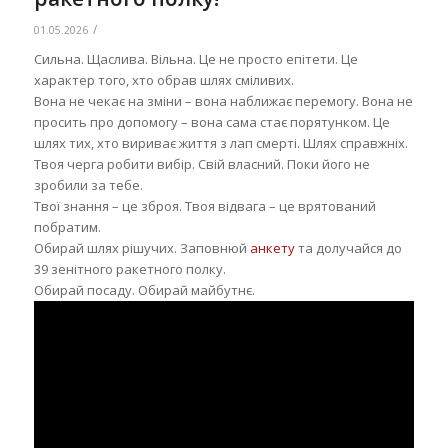
/
01.05.2026
Сильна. Щаслива. Вільна. Це не просто епітети. Це
характер того, хто обрав шлях сміливих.
Вона не чекає на зміни – вона наближає перемогу. Вона не
просить про допомогу – вона сама стає порятунком. Це
шлях тих, хто вириває життя з лап смерті. Шлях справжніх.
Твоя черга робити вибір. Свій власний. Поки його не
зробили за тебе.
Твої знання – це зброя. Твоя відвага – це врятований
побратим.
Обирай шлях рішучих. Заповнюй
анкету
та долучайся до
39 зенітного ракетного полку.
Обирай посаду. Обирай майбутнє.