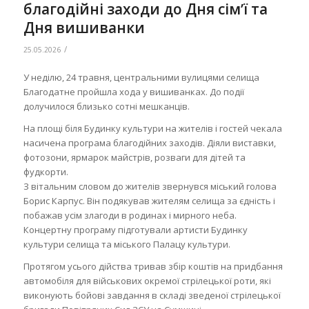
благодійні заходи до Дня сімʼї та
Дня вишиванки
/
25.05.2026
У неділю, 24 травня, центральними вулицями селища
Благодатне пройшла хода у вишиванках. До події
долучилося близько сотні мешканців.
На площі біля Будинку культури на жителів і гостей чекала
насичена програма благодійних заходів. Діяли виставки,
фотозони, ярмарок майстрів, розваги для дітей та
фудкорти.
З вітальним словом до жителів звернувся міський голова
Борис Карпус. Він подякував жителям селища за єдність і
побажав усім злагоди в родинах і мирного неба.
Концертну програму підготували артисти Будинку
культури селища та міського Палацу культури.
Протягом усього дійства тривав збір коштів на придбання
автомобіля для військових окремої стрілецької роти, які
виконують бойові завдання в складі зведеної стрілецької