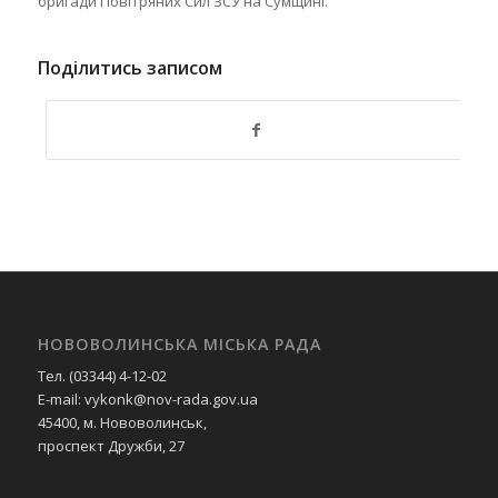
бригади Повітряних Сил ЗСУ на Сумщині.
Поділитись записом
НОВОВОЛИНСЬКА МІСЬКА РАДА
Тел. (03344) 4-12-02
E-mail: vykonk@nov-rada.gov.ua
45400, м. Нововолинськ,
проспект Дружби, 27