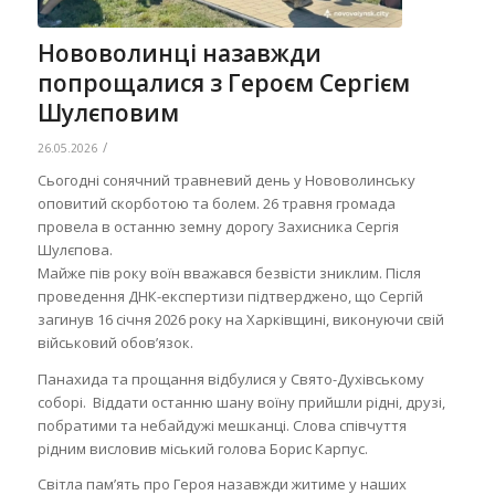
Нововолинці назавжди
попрощалися з Героєм Сергієм
Шулєповим
/
26.05.2026
Сьогодні сонячний травневий день у Нововолинську
оповитий скорботою та болем. 26 травня громада
провела в останню земну дорогу Захисника Сергія
Шулєпова.
Майже пів року воїн вважався безвісти зниклим. Після
проведення ДНК-експертизи підтверджено, що Сергій
загинув 16 січня 2026 року на Харківщині, виконуючи свій
військовий обов’язок.
Панахида та прощання відбулися у Свято-Духівському
соборі. Віддати останню шану воїну прийшли рідні, друзі,
побратими та небайдужі мешканці. Слова співчуття
рідним висловив міський голова Борис Карпус.
Світла пам’ять про Героя назавжди житиме у наших