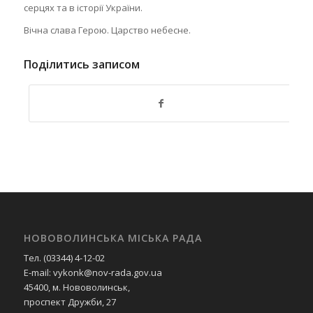
серцях та в історії України.
Вічна слава Герою. Царство небесне.
Поділитись записом
НОВОВОЛИНСЬКА МІСЬКА РАДА
Тел. (03344) 4-12-02
E-mail: vykonk@nov-rada.gov.ua
45400, м. Нововолинськ,
проспект Дружби, 27