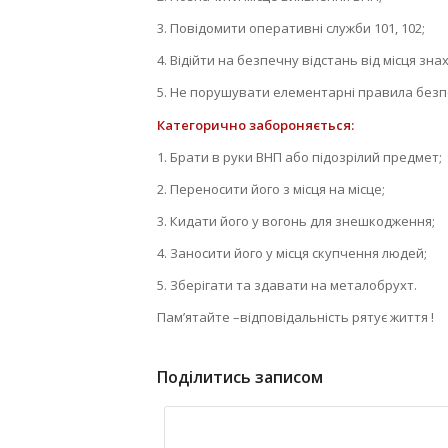
3. Повідомити оперативні служби 101, 102;
4. Відійти на безпечну відстань від місця знах
5. Не порушувати елементарні правила безп
Категорично забороняється:
1. Брати в руки ВНП або підозрілий предмет;
2. Переносити його з місця на місце;
3. Кидати його у вогонь для знешкодження;
4. Заносити його у місця скупчення людей;
5. Зберігати та здавати на металобрухт.
Пам’ятайте –відповідальність рятує життя !
Поділитись записом