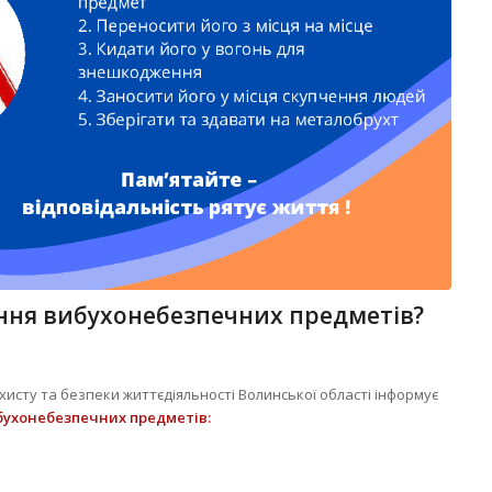
ення вибухонебезпечних предметів?
сту та безпеки життєдіяльності Волинської області інформує
бухонебезпечних предметів: