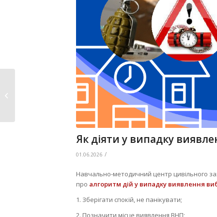
ПРОТОКОЛ № 18 засідання
виконавчого комітету...
Як діяти у випадку виявл
/
01.06.2026
Навчально-методичний центр цивільного захи
про
алгоритм дій у випадку виявлення ви
1. Зберігати спокій, не панікувати;
2. Позначити місце виявлення ВНП;