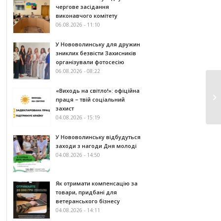
чергове засідання
виконавчого комітету
06.08.2026 - 11:10
У Нововолинську для дружин
зниклих безвісти Захисників
організували фотосесію
06.08.2026 - 08:22
«Виходь на світло!»: офіційна
праця – твій соціальний
захист
04.08.2026 - 15:19
У Нововолинську відбудуться
заходи з нагоди Дня молоді
04.08.2026 - 14:50
Як отримати компенсацію за
товари, придбані для
ветеранського бізнесу
04.08.2026 - 14:11