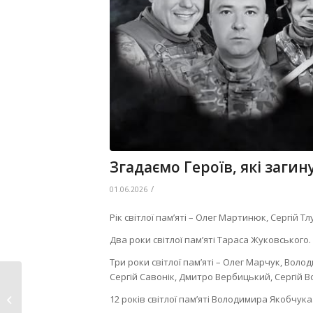
Згадаємо Героїв, які загин
/
01.06.2026
Рік світлої пам’яті – Олег Мартинюк, Сергій 
Два роки світлої пам’яті Тараса Жуковського.
Три роки світлої пам’яті – Олег Марчук, Во
Сергій Савонік, Дмитро Вербицький, Сергій В
Нововолинські
«Ведмеді» вибороли
12 років світлої пам’яті Володимира Якобчука