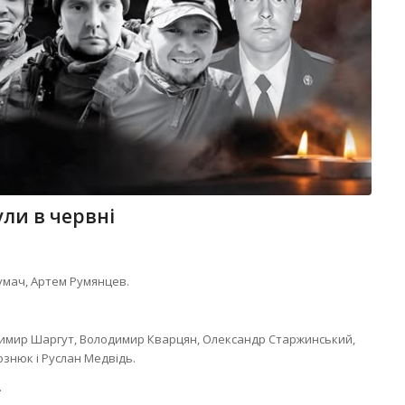
ули в червні
Тлумач, Артем Румянцев.
лодимир Шаргут, Володимир Кварцян, Олександр Старжинський,
ознюк і Руслан Медвідь.
.