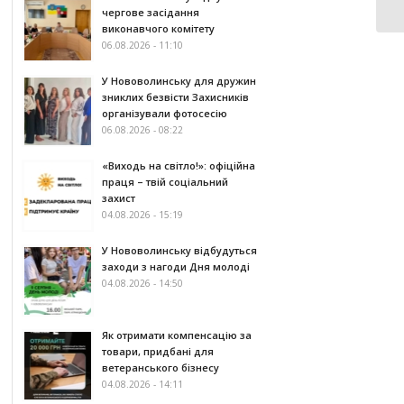
чергове засідання
виконавчого комітету
06.08.2026 - 11:10
У Нововолинську для дружин
зниклих безвісти Захисників
організували фотосесію
06.08.2026 - 08:22
«Виходь на світло!»: офіційна
праця – твій соціальний
захист
04.08.2026 - 15:19
У Нововолинську відбудуться
заходи з нагоди Дня молоді
04.08.2026 - 14:50
Як отримати компенсацію за
товари, придбані для
ветеранського бізнесу
04.08.2026 - 14:11