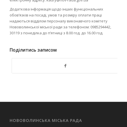
електронну адресу: kadry@nov-rada.gov.ua
Додаткова інформація щодо інших функціональних
обов’язків на посаді, умов та розміру оплати праці
надаються відділом персоналу виконавчого комітету
Нововолинської міської ради за телефоном: 0985294442,
30119 з понеділка до п’ятниці з 8.00 год. до 16.00 год.
Поділитись записом
НОВОВОЛИНСЬКА МІСЬКА РАДА