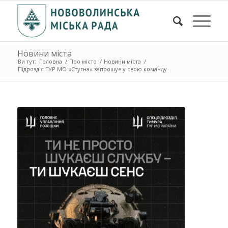
Новини міста
Ви тут:
Головна
/
Про місто
/
Новини міста
/
Підрозділ ГУР МО «Стугна» запрошує у свою команду...