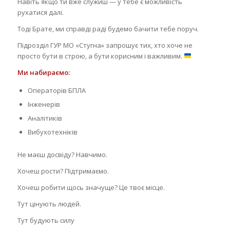
Навіть якщо ти вже служиш — у тебе є можливість
рухатися далі.
Тоді Брате, ми справді раді будемо бачити тебе поруч.
Підрозділ ГУР МО «Стугна» запрошує тих, хто хоче не
просто бути в строю, а бути корисним і важливим.
Ми набираємо:
Операторів БПЛА
Інженерів
Аналітиків
Вибухотехніків
Не маєш досвіду? Навчимо.
Хочеш рости? Підтримаємо.
Хочеш робити щось значуще? Це твоє місце.
Тут цінують людей.
Тут будують силу