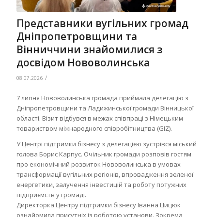
Представники вугільних громад
Дніпропетровщини та
Вінниччини знайомилися з
досвідом Нововолинська
/
08.07.2026
7 липня Нововолинська громада приймала делегацію з
Дніпропетровщини та Ладижинської громади Вінницької
області. Візит відбувся в межах співпраці з Німецьким
товариством міжнародного співробітництва (GIZ).
У Центрі підтримки бізнесу з делегацією зустрівся міський
голова Борис Карпус. Очільник громади розповів гостям
про економічний розвиток Нововолинська в умовах
трансформації вугільних регіонів, впровадження зеленої
енергетики, залучення інвестицій та роботу потужних
підприємств у громаді.
Директорка Центру підтримки бізнесу Іванна Цицюк
ознайомила присутніх із роботою установи. Зокрема,