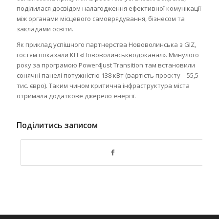
поділилася досвідом налагодження ефективної комунікації
між органами місцевого самоврядування, бізнесом та
закладами освіти.
Як приклад успішного партнерства Нововолинська з GIZ,
гостям показали КП «Нововолинськводоканал». Минулого
року за програмою Power4Just Transition там встановили
сонячні панелі потужністю 138 кВт (вартість проєкту – 55,5
тис. євро). Таким чином критична інфраструктура міста
отримала додаткове джерело енергії.
Поділитись записом