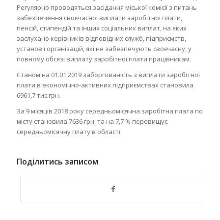
Регулярно проводяться засідання міської комісії з питань
забезпечення своєчасної виплати заробітної плати,
пенсій, стипендій та інших соціальних виплат, на яких
заслухано керівників відповідних служб, підприємств,
установ і організацій, які не забезпечують своєчасну, у
повному обсязі виплату заробітної плати працівникам.
Станом на 01.01.2019 заборгованість з виплати заробітної
плати в економічно-активних підприємствах становила
6961,7 тис.грн.
За 9 місяців 2018 року середньомісячна заробітна плата по
місту становила 7636 грн. та на 7,7 % перевищує
середньомісячну плату в області.
Поділитись записом