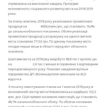
спрямована на виконання завдань Програми
економічного і соціального розвитку міста на 2018-2019
роки.
За січень-жовтень 2018 року реалізовано промислової
продукції на 4004,4 млн.грн., що становить 16,4%
до загальнообласного показника. Обсяги реалізації
промислової продукції у розрахунку на одного жителя
міста становили 71132 грн. По даному показнику місто
посідає перше місце в області серед міст обласного
значення.
Шахтами міста за 2018 ріку видобуто 98,8 тис.т вугілля, що
на 2,6 тис.т менше в порівнянні з відповідним
періодом минулого року. Планове завдання вугільні
підприємства ДП «Волиньвугілля» виконали на 43,0
відсотка.
З початку інвестування станом на 1 жовтня 2018 року в
економічний сектор міста Нововолинська надійшло 123,3
млн. дол. США прямих іноземних інвестицій, що становить
48,1% загальнообласного обсягу. По обсягах іноземних
інвестицій на одного жителя (2161,4 дол. США), місто