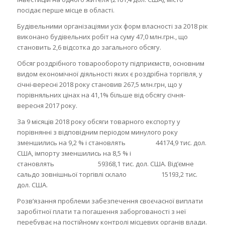
посідає перше місце в області.
Будівельними організаціями усіх форм власності за 2018 рік
виконано будівельних робіт на суму 47,0 млн.грн., що
становить 2,6 відсотка до загального обсягу.
Обсяг роздрібного товарообороту підприємств, основним
видом економічної діяльності яких є роздрібна торгівля, у
січні-вересні 2018 року становив 267,5 млн.грн, що у
порівняльних цінах на 41,1% більше від обсягу січня-
вересня 2017 року.
За 9 місяців 2018 року обсяги товарного експорту у
порівнянні з відповідним періодом минулого року
зменшились на 9,2 % і становлять 44174,9 тис. дол.
США, імпорту зменшились на 8,5 % і
становлять 59368,1 тис. дол. США. Від’ємне
сальдо зовнішньої торгівлі склало 15193,2 тис.
дол. США.
Розв’язання проблеми забезпечення своєчасної виплати
заробітної плати та погашення заборгованості з неї
перебуває на постійному контролі місцевих органів влади.