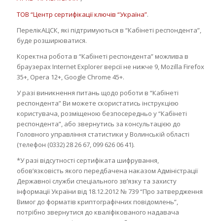
ТОВ “Центр сертифікації ключів “Україна”
.
ПерелікАЦСК, які підтримуються в “Кабінеті респондента”,
буде розширюватися.
Коректна робота в “Кабінеті респондента” можлива в
браузерах Internet Explorer версії не нижче 9, Mozilla Firefox
35+, Opera 12+, Google Chrome 45+.
У разі виникнення питань щодо роботи в “Кабінеті
респондента” Ви можете скористатись інструкцією
користувача, розміщеною безпосередньо у “Кабінеті
респондента”, або звернутись за консультацією до
Головного управління статистики у Волинській області
(телефон (0332) 28 26 67, 099 626 06 41).
*У разі відсутності сертифіката шифрування,
обов’язковість якого передбачена наказом Адміністрації
Державної служби спеціального зв’язку та захисту
інформації України від 18.12.2012 № 739 “Про затвердження
Вимог до форматів криптографічних повідомлень”,
потрібно звернутися до кваліфікованого надавача