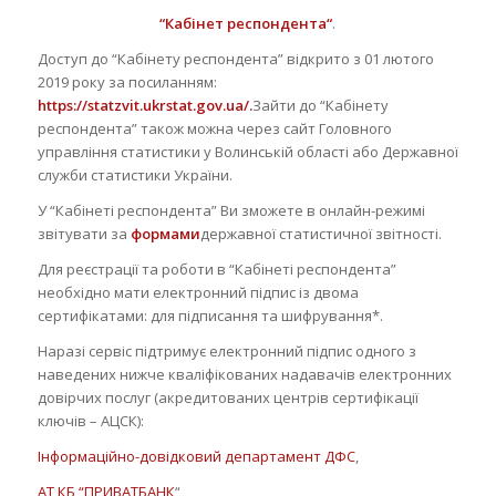
“
Кабінет
респондента
“
.
Доступ до “Кабінету респондента” відкрито з 01 лютого
2019 року за посиланням:
http
s
://
statzvit
.
ukrstat
.
gov.ua/
.
Зайти до “Кабінету
респондента” також можна через сайт Головного
управління статистики у Волинській області або Державної
служби статистики України.
У “Кабінеті респондента” Ви зможете в онлайн-режимі
звітувати за
формами
державної статистичної звітності.
Для реєстрації та роботи в “Кабінеті респондента”
необхідно мати електронний підпис із двома
сертифікатами: для підписання та шифрування*.
Наразі сервіс підтримує електронний підпис одного з
наведених нижче кваліфікованих надавачів електронних
довірчих послуг (акредитованих центрів сертифікації
ключів – АЦСК):
Інформаційно-довідковий департамент ДФС
,
АТ КБ “ПРИВАТБАНК
“,