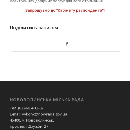
електронних довірчих послуг для його отримання.
Запрошуємо до
“
Кабінету
респондента
“
!
Поділитись записом
НОВОВОЛИНСЬКА МІСЬКА РАДА
Тел. (03344) 4-12-02
E-mail: vykonk@nov-rada.gov.ua
45400, м. Нововолинськ,
проспект Дружби, 27