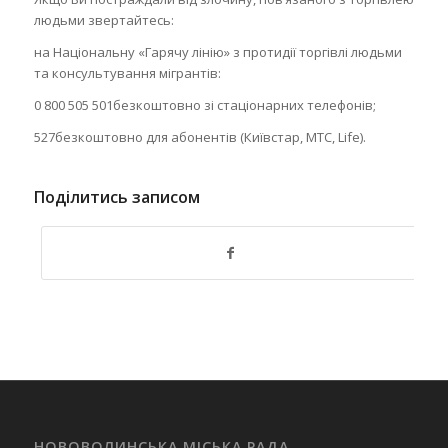
людьми звертайтесь:
на Національну «Гарячу лінію» з протидії торгівлі людьми
та консультування мігрантів:
0 800 505 501безкоштовно зі стаціонарних телефонів;
527безкоштовно для абонентів (Київстар, МТС, Life).
Поділитись записом
НОВОВОЛИНСЬКА МІСЬКА РАДА