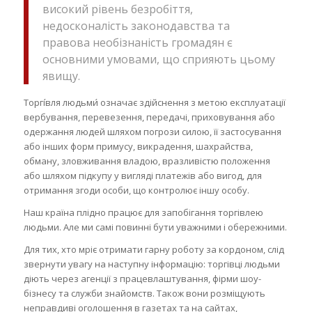
високий рівень безробіття,
недосконалість законодавства та
правова необізнаність громадян є
основними умовами, що сприяють цьому
явищу.
Торгі́вля людьми́ означає здійснення з метою експлуатації
вербування, перевезення, передачі, приховування або
одержання людей шляхом погрози силою, її застосування
або інших форм примусу, викрадення, шахрайства,
обману, зловживання владою, вразливістю положення
або шляхом підкупу у вигляді платежів або вигод, для
отримання згоди особи, що контролює іншу особу.
Наш країна плідно працює для запобігання торгівлею
людьми. Але ми самі повинні бути уважними і обережними.
Для тих, хто мріє отримати гарну роботу за кордоном, слід
звернути увагу на наступну інформацію: торгівці людьми
діють через агенції з працевлаштування, фірми шоу-
бізнесу та служби знайомств. Також вони розміщують
неправдиві оголошення в газетах та на сайтах,