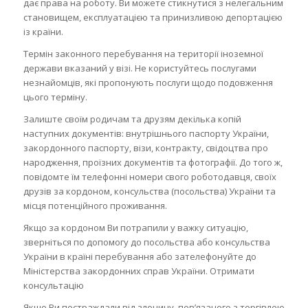
дає права на роботу. Ви можете стикнутися з нелегальним
становищем, експлуатацією та принизливою депортацією
із країни.
Термін законного перебування на території іноземної
держави вказаний у візі. Не користуйтесь послугами
незнайомців, які пропонують послуги щодо подовження
цього терміну.
Залиште своїм родичам та друзям декілька копій
наступних документів: внутрішнього паспорту України,
закордонного паспорту, візи, контракту, свідоцтва про
народження, проїзних документів та фотографії. До того ж,
повідомте їм телефонні номери свого роботодавця, своїх
друзів за кордоном, консульства (посольства) України та
місця потенційного проживання.
Якщо за кордоном Ви потрапили у важку ситуацію,
зверніться по допомогу до посольства або консульства
України в країні перебування або зателефонуйте до
Міністерства закордонних справ України. Отримати
консультацію
Якщо Ви постраждали від злочину, пов’язаного з торгівлею