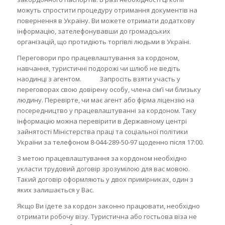
можуть спростити процедуру отримання документів на
повернення в Україну. Ви можете отримати додаткову
інформацію, зателефонувавши до громадських
організацій, що протидіють торгівлі людьми в Україні.
Переговори про працевлаштування за кордоном,
навчання, туристичні подорожі чи шлюб не ведіть
наодинці з агентом. Запросіть взяти участь у
переговорах свою довірену особу, члена сім’ї чи близьку
людину. Перевірте, чи має агент або фірма ліцензію на
посередництво у працевлаштуванні за кордоном. Таку
інформацію можна перевірити в Державному центрі
зайнятості Міністерства праці та соціальної політики
України за телефоном 8-044-289-50-97 щоденно після 17:00.
З метою працевлаштування за кордоном необхідно
укласти трудовий договір зрозумілою для вас мовою.
Такий договір оформляють у двох примірниках, один з
яких залишається у Вас.
Якщо Ви їдете за кордон законно працювати, необхідно
отримати робочу візу. Туристична або гостьова віза не