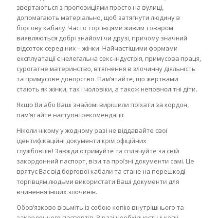
звертаються з пропозиціями просто на вулиці,
допомагають матеріально, щоб затягнути людину в
боргову кабалу. Часто торгівцями живим товаром
виявляються добрі знайомі чи друзі, причому значний
відсоток серед них – жінки. Найчастішими формами
експлуатації є нелегальна секс-індустрія, примусова праця,
сурогатне материнство, втягнення в злочинну діяльність
та примусове донорство. Пам’ятайте, що жертвами
стають як жінки, так і чоловіки, а також неповнолітні діти.
Якщо Ви або Ваші знайомі вирішили поїхати за кордон,
пам’ятайте наступні рекомендації:
Ніколи нікому у жодному разі не віддавайте свої
ідентифікаційні документи крім офіційних
службовців! Завжди отримуйте та сплачуйте за свій
закордонний паспорт, візи та проїзні документи самі. Це
врятує Вас від боргової кабали та стане на перешкоді
торгівцям людьми використати Ваші документи для
вчинення інших злочинів.
Обов’язково візьміть із собою копію внутрішнього та
закордонного паспортів. В разі необхідності ці копії