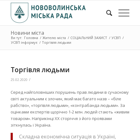
Новини міста
Ви тут:
Головна
/
Жителю міста
/
СОЦІАЛЬНИЙ ЗАХИСТ
/
УСВП
/
УСВП інформує
/
Торгівля людьми
Торгівля людьми
/
25.02.2020
Серед найголовніших порушень прав людини в сучасному
світі актуальним є злочин, який має багато назв – «біле
рабство», «торгівля людьми», «контрабанда людьми». За
оцінками експертів щорічно 1-2 млн. людей стають «живим
товаром». Наприкінці ХХ сторіччя з його проявами
зіткнулась і Україна.
Складна економічна ситуація в Україні,