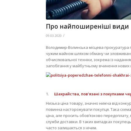
Про найпоширеніші види ш
/
09.03.2020
Володимир-Волинська місцева прокуратура 
чужим майном шляхом обману чи зловживанн
обчислювальної техніки, зокрема із надання
запобігання у майбутньому вчинення нових
1.
Шахрайства, пов’язані з покупками че
Низька ціна товару, значно нижча від конку
повинна насторожувати покупця. Така схем
ціна, але просить обов’язково передоплату, 
служби доставки. В таких випадках покупець
часто залишається з нічим.