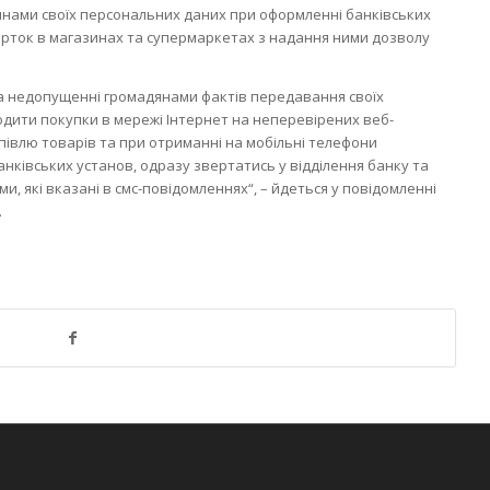
нами своїх персональних даних при оформленні банківських
арток в магазинах та супермаркетах з надання ними дозволу
на недопущенні громадянами фактів передавання своїх
дити покупки в мережі Інтернет на неперевірених веб-
півлю товарів та при отриманні на мобільні телефони
анківських установ, одразу звертатись у відділення банку та
и, які вказані в смс-повідомленнях
“, – йдеться у повідомленні
.