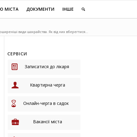
Ю МІСТА
ДОКУМЕНТИ
ІНШЕ
ширеніші види шахрайства. Як від них вберегтися...
СЕРВІСИ
Записатися до лікаря
Квартирна черга
Онлайн-черга в садок
Вакансії міста