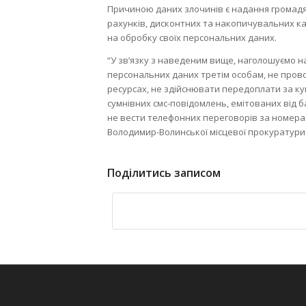
Причиною даних злочинів є надання громадя
рахунків, дисконтних та накопичувальних к
на обробку своїх персональних даних.
“
У зв’язку з наведеним вище, наголошуємо 
персональних даних третім особам, не прово
ресурсах, не здійснювати передоплати за ку
сумнівних смс-повідомлень, емітованих від б
не вести телефонних переговорів за номерам
Володимир-Волинської місцевої прокуратури
Поділитись записом