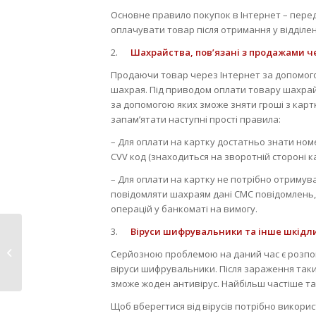
Основне правило покупок в Інтернет – пере
оплачувати товар після отримання у відділе
2.
Шахрайства, пов’язані з продажами ч
Продаючи товар через Інтернет за допомог
шахрая. Під приводом оплати товару шахрай 
за допомогою яких зможе зняти гроші з карт
запам’ятати наступні прості правила:
– Для оплати на картку достатньо знати номе
CVV код (знаходиться на зворотній стороні к
– Для оплати на картку не потрібно отримув
повідомляти шахраям дані СМС повідомлень, 
операцій у банкоматі на вимогу.
3.
Віруси шифрувальники та інше шкідл
Шукачам роботи
розповіли про
Серйозною проблемою на даний час є розпо
перспективи...
віруси шифрувальники. Після зараження такими
зможе жоден антивірус. Найбільш частіше т
Щоб вберегтися від вірусів потрібно викори