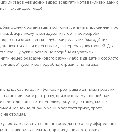
цих листах з невідомих адрес, зберігати копії важливих даних
нет – сховищах, тощо).
д благодійних організацій, притулків, батьків з проханням про
ітям. Шахраї можуть вигадувати історії про хвороби,
створювати оголошення – дублери реальних благодійних
о, змінюються тільки реквізити для перерахунку грошей. Для
свої гроші у руки шахраїв, не потрібно лінуватись
нити номер розрахункового рахунку або відвідати її особисто,
рмації, з’ясувати всі подробиці справи, а потім вже
 вид шахрайства як «фейкові» розіграші з цінними призами.
ін став призером розіграшу, призом в якому є цінний приз,
е необхідно оплатити невелику суму за доставку, митне
вичай незначна, значно менша вартості призу, проте,
о не отримає.
оку зросла кількість звернень громадян по факту оформлення
дитів з використанням паспортних даних потерпілих.