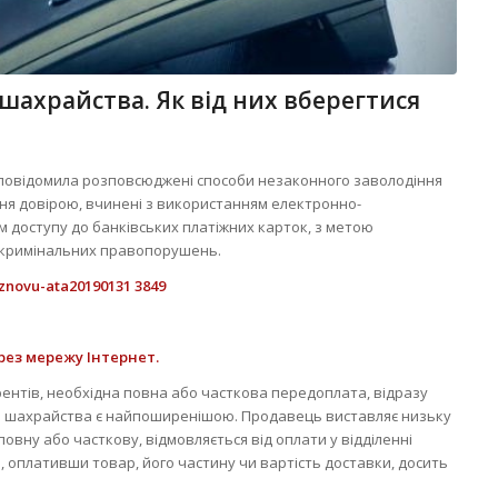
ахрайства. Як від них вберегтися
повідомила розповсюджені способи незаконного заволодіння
я довірою, вчинені з використанням електронно-
м доступу до банківських платіжних карток, з метою
 кримінальних правопорушень.
рез мережу Інтернет.
рентів, необхідна повна або часткова передоплата, відразу
а шахрайства є найпоширенішою. Продавець виставляє низьку
повну або часткову, відмовляється від оплати у відділенні
, оплативши товар, його частину чи вартість доставки, досить