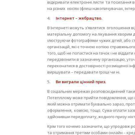
відкривати електронні листи та посилання в 
на різних носіях (флеш накопичувачах, інтер
4.
Інтернет – жебрацтво.
В Інтернеті можуть з’являтися оголошення ві
матеріальну допомогу на лікування хворим д
ілюструючи фотографіями чужих дітей, або 
організацій, які є точною копією справжньог
того, щоб не попастися на гачок і не віддати 
передзвонити в зазначену організацію, уточ
переконатися в достовірності розміщеної інфо
вирішувати – передавати гроші чи ні.
5.
Ви виграли цінний приз.
В соціальних мережах розповсюджений такий
Потеплілому може прийти повідомлення, що в
який можна отримати буквально зараз, прот
оформлення, комісію, тощо. Сума оплати заз
здійснивши передоплату, жодного призу ніхт
Крім того хочемо зазначити, що упродовж р
та отримання третіми особами онлайн – кре