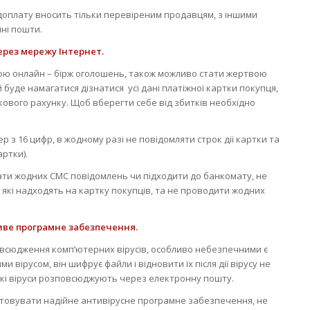
доплату вносить тільки перевіреним продавцям, з іншими
нні пошти.
ерез мережу Інтернет.
ою онлайн – бірж оголошень, також можливо стати жертвою
буде намагатися дізнатися усі дані платіжної картки покупця,
кового рахунку. Щоб вберегти себе від збитків необхідно
р з 16 цифр, в жодному разі не повідомляти строк дії картки та
артки).
ати жодних СМС повідомлень чи підходити до банкомату, не
які надходять на картку покупців, та не проводити жодних
иве програмне забезпечення.
всюдження комп’ютерних вірусів, особливо небезпечними є
 вірусом, він шифрує файли і відновити їх після дії вірусу не
акі віруси розповсюджують через електронну пошту.
стовувати надійне антивірусне програмне забезпечення, не