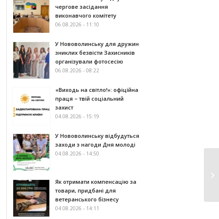
чергове засідання
виконавчого комітету
06.08.2026 - 11:10
У Нововолинську для дружин
зниклих безвісти Захисників
організували фотосесію
06.08.2026 - 08:22
«Виходь на світло!»: офіційна
праця – твій соціальний
захист
04.08.2026 - 15:19
У Нововолинську відбудуться
заходи з нагоди Дня молоді
04.08.2026 - 14:50
Як отримати компенсацію за
товари, придбані для
ветеранського бізнесу
04.08.2026 - 14:11