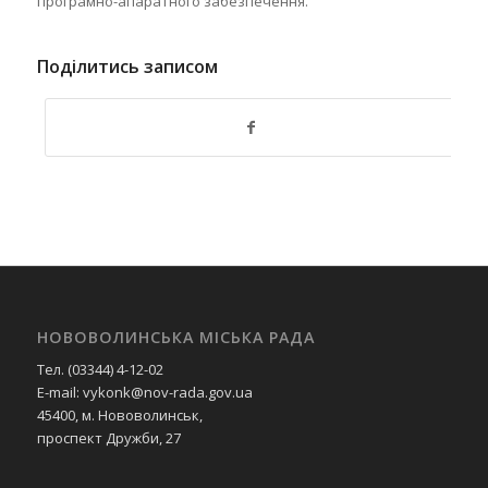
програмно-апаратного забезпечення.
Поділитись записом
НОВОВОЛИНСЬКА МІСЬКА РАДА
Тел. (03344) 4-12-02
E-mail: vykonk@nov-rada.gov.ua
45400, м. Нововолинськ,
проспект Дружби, 27