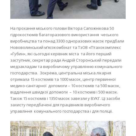
На прохання міського голови Віктора Сапожнікова 50
гідрокостюмів багаторазового використання чеського
виробництва та понад 3300 одноразових масок придбали
Нововолинський м’ясокомбінат та ТзОВ «Птахокомплекс
«Губин», які сьогодні керівник міста та його перший
заступник, секретар ради Андрій Сторонський передали
медзакладам та виробничому управлінню комунального
господарства. Зокрема, центральна міська лікарня
отримала 15 костюмів та 1000 масок, центр первинної
медико-санітарної допомоги – 10 костюмів та 500 масок,
відділення швидкої допомоги – 10 костюмів і 500 масок.
Також 15 костюмів і 1350 масок завезли у ВУКГ. Ці засоби
захисту передбачені для працівників виробничого
управління комунального господарства і для поліції.