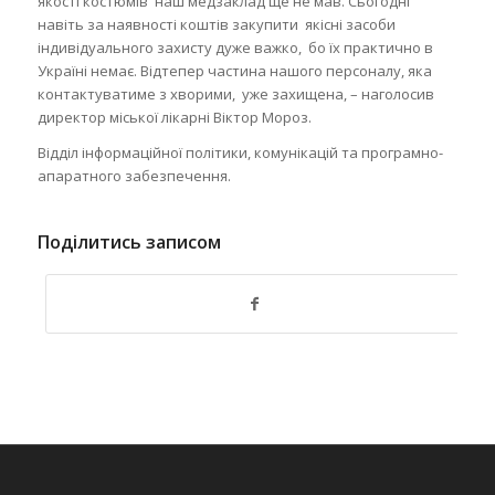
якості костюмів наш медзаклад ще не мав. Сьогодні
навіть за наявності коштів закупити якісні засоби
індивідуального захисту дуже важко, бо їх практично в
Україні немає. Відтепер частина нашого персоналу, яка
контактуватиме з хворими, уже захищена, – наголосив
директор міської лікарні Віктор Мороз.
Відділ інформаційної політики, комунікацій та програмно-
апаратного забезпечення.
Поділитись записом