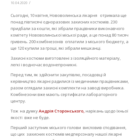
/
10.04.2020
Сьогодні, 10 квітня, Нововолинська лікарня отримала ще
понад півтисячі одноразових захисних костюмів. 230
придбали за кошти, які зібрали працівники виконавчого
комітету Нововолинської міської ради, а це понад 80 тисяч
гривень. 200 комбінезонів оплатили з міського бюджету, а
ще 120 купили за гроші, які зібрали мешканці.
Захисні костюми виготовлені з ізоляційного матеріалу,
легкі і водночас водонепроникні.
Перед тим, як здійснити закупівлю, посадовці й
керівництво лікарні радилися із медичними працівниками,
разом оглядали захисні комплекти на заводі виробника.
Комбінезони вже мають сертифікати лабораторного
центру.
Тож на думку
Андрія Сторонського,
нарікань щодо їхньої
якості вже не буде.
Перший заступник міського голови
висловив сподівання,
що цих захисних костюмів медперсоналу нашої лікарні