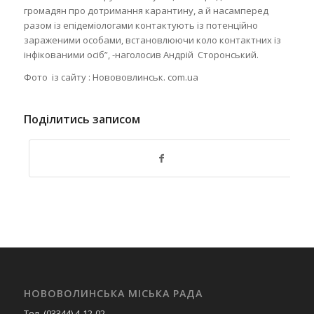
громадян про дотримання карантину, а й насамперед
разом із епідеміологами контактують із потенційно
зараженими особами, встановлюючи коло контактних із
інфікованими осіб”, -наголосив Андрій Сторонський.
Фото із сайту : Новововлинськ. соm.ua
Поділитись записом
НОВОВОЛИНСЬКА МІСЬКА РАДА
Тел. (03344) 4-12-02