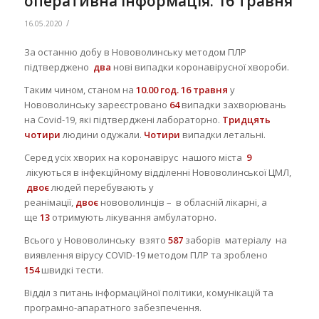
оперативна інформація. 16 травня
/
16.05.2020
За останню добу в Нововолинську методом ПЛР
підтверджено
два
нові випадки коронавірусної хвороби.
Таким чином, станом на
10.00 год.
16 травня
у
Нововолинську зареєстровано
64
випадки захворювань
на Covid-19, які підтверджені лабораторно.
Тридцять
чотири
людини одужали.
Чотири
випадки летальні.
Серед усіх хворих на коронавірус нашого міста
9
лікуються в інфекційному відділенні Нововолинської ЦМЛ,
двоє
людей перебувають у
реанімації,
двоє
нововолинців – в обласній лікарні, а
ще
13
отримують лікування амбулаторно.
Всього у Нововолинську взято
587
заборів матеріалу на
виявлення вірусу COVID-19 методом ПЛР та зроблено
154
швидкі тести.
Відділ з питань інформаційної політики, комунікацій та
програмно-апаратного забезпечення.