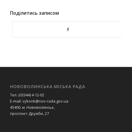
Поділитись записом
НОВОВОЛИНСЬКА МІСЬКА РАДА
Тел. (03344) 4-12-02
E-mail: vykonk@nov-rada.gov.ua
45400, м. Нововолинськ,
проспект Дружби, 27