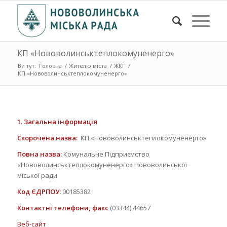
КП «Нововолинськтеплокомуненерго»
Ви тут:
Головна
/
Жителю міста
/
ЖКГ
/
КП «Нововолинськтеплокомуненерго»
1. Загальна інформація
Скорочена назва:
КП «Нововолинськтеплокомуненерго»
Повна назва:
Комунальне Підприємство
«Нововолинськтеплокомуненерго» Нововолинської
міської ради
Код ЄДРПОУ:
00185382
Контактні телефони, факс
(03344) 44657
Веб-сайт