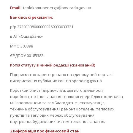
Email
: teplokomunenergo@nov-rada.gov.ua
Банківські реквізити:
р/р 273033980000000260093033721
в АТ «Ощадбанк»
МФО 303398
ЄРДПОУ 00185382
Копія статуту в чинній редакції (сканований)
Підприємство зареєстровано на єдиному веб-порталі
використання публічних коштів spending.gov.ua
Короткий опис підприємства, цілі його діяльності:
виробництво і постачання теплової енергії для споживачів
м.Нововолинськ та сел.Благодатне , експлуатація,
технічне обслуговування і ремонт котелень, теплових
пунктів та теплових мереж, обслуговування
внутрішньобудинкових систем теплопостачання
.
2.
Інформація про фінансовий стан