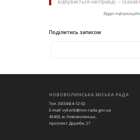
відбувається насправді, – сказав
Відділ інформацій
Поділитись записом
НОВОВОЛИНСЬКА МІСЬКА РАДА
Тел. (03344) 4-12-02
E-mail: vykonk@nov-rada.gov.ua
45400, м. Нововолинськ,
проспект Дружби, 27