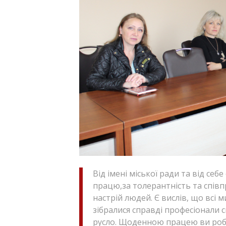
Від імені міської ради та від се
працю,за толерантність та співп
настрій людей. Є вислів, що всі 
зібралися справді професіонали с
русло. Щоденною працею ви роб