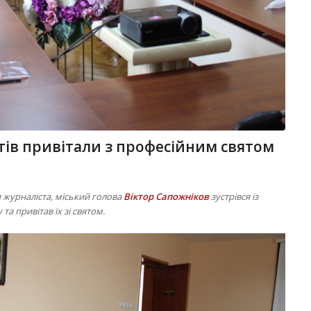
ів привітали з професійним святом
я журналіста, міський голова
Віктор Сапожніков
зустрівся із
а привітав їх зі святом.