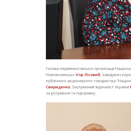
Голова первинної міської організації Націона
Нововолинськ»
Ігор Лісовий
, завідувач кор
публічного акціонерного товариства “Націон
Свириденко
, Заслужений журналіст України
за розуміння та підтримку.