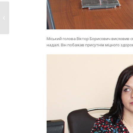
У Нововолинську
працюватимуть 5
пунктів проведення...
Міський голова Віктор Борисович висловив с
надалі. Він побажав присутнім міцного здоров’я