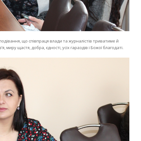
подівання, що співпраця влади та журналістів триватиме й
, миру щастя, добра, єдності, усіх гараздів і Божої благодаті.