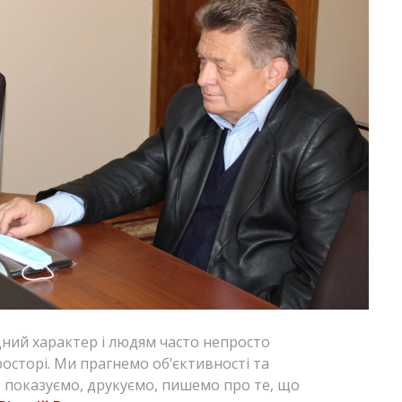
дний характер і людям часто непросто
осторі. Ми прагнемо об’єктивності та
, показуємо, друкуємо, пишемо про те, що