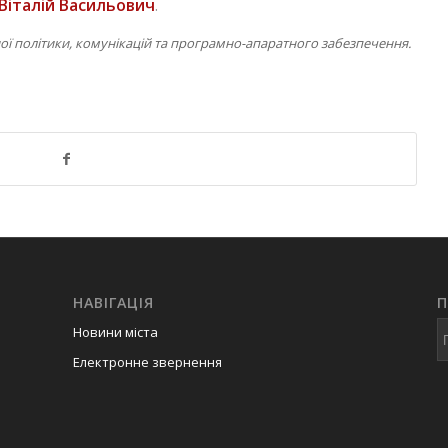
Віталій Васильович
.
ної політики, комунікацій та програмно-апаратного забезпечення.
НАВІГАЦІЯ
Новини міста
Електронне звернення