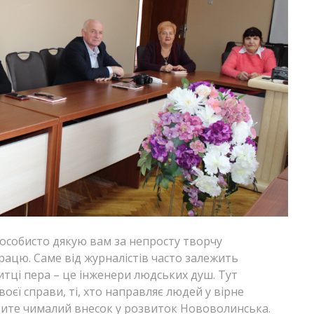
бе особисто дякую вам за непросту творчу
рацю. Саме від журналістів часто залежить
митці пера – це інженери людських душ. Тут
воєї справи, ті, хто направляє людей у вірне
ите чималий внесок у розвиток Нововолинська.