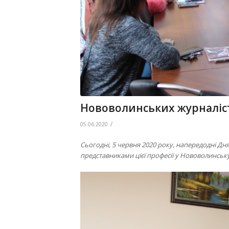
Нововолинських журналіст
/
05.06.2020
Сьогодні, 5 червня 2020 року, напередодні Дн
представниками цієї професії у Нововолинську т