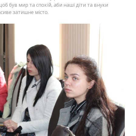
щоб був мир та спокій, аби наші діти та внуки
сиве затишне місто.