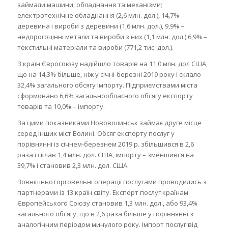
займали машини, обладнання та механізми;
електротехнічне обладнання (2,6 млн. дол.), 14,7% –
деревина і вироби з деревини (1,6 млн. дол.), 9,9% –
недорогоцінні метали та вироби з них (1,1 млн. дол.) 6,9% –
текстильні матеріали та вироби (771,2 тис. дол.).
З країн Євросоюзу надійшло товарів на 11,0 млн. дол США,
що на 14,3% більше, ніж у січні-березні 2019 року і склало
32,4% загального обсягу імпорту. Підприємствами міста
сформовано 6,6% загальнообласного обсягу експорту
товарів та 10,0% – імпорту.
За цими показниками Нововолинськ займає друге місце
серед інших міст Волині. Обсяг експорту послуг у
порівнянні із січнем-березнем 2019 р. збільшився в 2,6
раза і склав 1,4 млн. дол. США, імпорту – зменшився на
39,7% і становив 2,3 млн. дол. США.
Зовнішньоторговельні операції послугами проводились з
партнерами із 13 країн світу. Експорт послуг країнам
Європейського Союзу становив 1,3 млн. дол., або 93,4%
загального обсягу, що в 2,6 раза більше у порівнянні з
аналогічним періодом минулого року. Імпорт послуг від