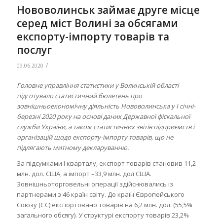
Нововолинськ займає друге місце
серед міст Волині за обсягами
експорту-імпорту товарів та
послуг
/
09.06.2020
Головне управління статистики у Волинській області
підготувало статистичний бюлетень про
зовнішньоекономічну діяльність Нововолинська у І січні-
березні 2020 року на основі даних Державної фіскальної
служби України, а також статистичних звітів підприємств і
організацій щодо експорту-імпорту товарів, що не
підлягають митному декларуванню.
За підсумками І кварталу, експорт товарів становив 11,2
млн. дол. США, а імпорт –33,9 млн. дол США.
Зовнішньоторговельні операції здійснювались із
партнерами з 46 країн світу. До країн Європейського
Союзу (ЄС) експортовано товарів на 6,2 млн. дол. (55,5%
загального обсягу). У структурі експорту товарів 23,2%