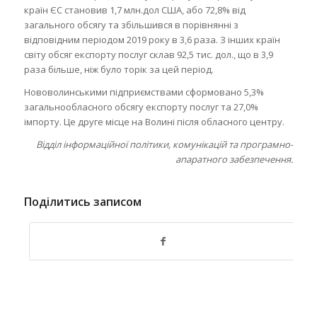
країн ЄС становив 1,7 млн.дол США, або 72,8% від
загального обсягу та збільшився в порівнянні з
відповідним періодом 2019 року в 3,6 раза. З інших країн
світу обсяг експорту послуг склав 92,5 тис. дол., що в 3,9
раза більше, ніж було торік за цей період.
Нововолинськими підприємствами сформовано 5,3%
загальнообласного обсягу експорту послуг та 27,0%
імпорту. Це друге місце на Волині після обласного центру.
Відділ інформаційної політики, комунікацій та програмно-
апаратного забезпечення.
Поділитись записом