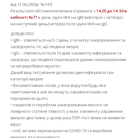
від 12.06.2020р. №147)
Результати обстеження можна отримати з
14.20 до 14. 50 в
кабінеті №77
в день здачі ІФА на IgM (вівторок і четвер) і
на наступний день(четвер) після здачі ІФА на IgG
ДОВІДКОВО:
• IgM – з’являється на 5-7 день з початку захворювання та
засвідчують те, що людина хворіє;
• IgG – з’являється після 14 днів з моменту інфікування та
засвідчує, що людина перехворіла даним захворюванням
і в неї виробився імунітет.
Даний вид тестування дозволяє ідентифікувати три
категорії хворих:
• безсимптомних носіїв, у яких відсутня будь-яка
симптоматика але які можуть заражати інших не
підозрюючи цього;
• пацієнтів із перебігом захворювання легкого чи
помірного ступеня тяжкості, у яких з моменту зараження
минуло два тижні; у цьому разі ПЛР-тест може не виявити
вірус;
• осіб, які вже перехворіли на COVID-19 та виробили
імунітет до коронавірусу.