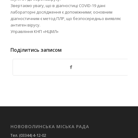
Звертаємо увагу, що в діагностиці COVID-19 дані
лабораторні дослідження є допоміжними; основним
діагностичним є метод ПЛР, що безпосередньо виявляє
антиген вірусу.
Управління КНП «НЦМЛ»
Поділитись записом
НОВОВОЛИНСЬКА МІСЬКА РАДА
Тел. (03344) 4-12-02