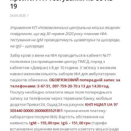
19
/
24.06.2020
Управління КП «Нововолинська центральна міська лікарня»
повідомило, що від 30 червня 2020 року планове ІФА-
тестування на IgM проводитимуть щовівторка та щосереди,
на IgG – щосереди.
Забір крові з вени на ІФА проводиться в кабінеті №77
поліклініки (за приміщенням центру ПМСД, поряд з
кабінетом «Довіра») з 8 до 10 години. У зв’язку з великим
навантаженням кількість заборів ІФА для амбулаторних
пацієнтів обмежена.
ОБОВ’ЯЗКОВИЙ попередній запис за
телефонами: 3-67-51, 097-759-20-70 з 13 до 14.30 год.
Послугу необхідно оплатити лише після попереднього
запису за телефоном через термінали банку, мобільні
додатки Приват24, Ощад 24 на рахунок
КНП НЦМЛ UA 97
303440 00000 26006055521811
призначення платежу:
лабораторні послуги ІФА). Вартість обстеження на
наявність
IgM – 155,00 грн
;
IgG – 151,00 грн
(тарифи
встановлені рішенням виконавчого комітету міської ради