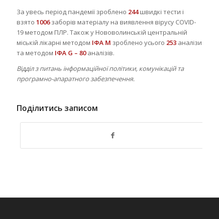
За увесь період пандемії зроблено
244
швидкі тести і
взято
1006
заборів матеріалу на виявлення вірусу COVID-
19 методом ПЛР. Також у Нововолинській центральній
міській лікарні методом
ІФА М
зроблено усього
253
аналізи
та методом
ІФА G – 80
аналізів.
Відділ з питань інформаційної політики, комунікацій та
програмно-апаратного забезпечення.
Поділитись записом