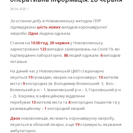
/
28.06.2020
За останню добу в Нововолинську методом ПЛР
підтверджено
шість нових
випадків коронавірусної
хвороби.
Одна
людина одужала.
Станом на
10.00 год. 28 червня
у Нововолинську
зареєстровано
123
випадки захворювань на Covid-19, які
підтверджені лабораторно.
86
людей одужали.
6
випадків
летальні.
На даний час у Нововолинській ЦМЛ стаціонарно
лікується
19
громадян, хворих на коронавірус:
10
жителів
міста і
9
іногородніх (м. Володимир-Волинський- 3, Вол.-
Волинський р-н – 1, Іваничівський р-н – 3, Горохівський р-н
– 2). Зокрема, в інфекційному відділенні
перебуває
10
жителів міста та
8
іногородніх пацієнтів та у
реанімаційному –
1
іногородній хворий.
Двоє
нововолинців, які мають коронавірусну хворобу,
лікуються в обласній лікарні, а ще
19
отримують лікування
амбулаторно.