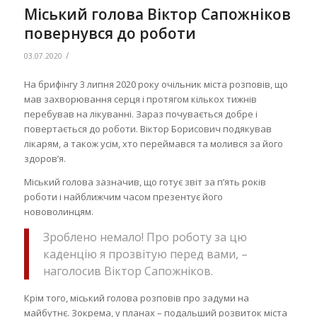
Міський голова Віктор Сапожніков
повернувся до роботи
/
03.07.2020
На брифінгу 3 липня 2020 року очільник міста розповів, що
мав захворювання серця і протягом кількох тижнів
перебував на лікуванні. Зараз почувається добре і
повертається до роботи. Віктор Борисович подякував
лікарям, а також усім, хто переймався та молився за його
здоров’я.
Міський голова зазначив, що готує звіт за п’ять років
роботи і найближчим часом презентує його
нововолинцям.
Зроблено немало! Про роботу за цю
каденцію я прозвітую перед вами, –
наголосив Віктор Сапожніков.
Крім того, міський голова розповів про задуми на
майбутнє. Зокрема, у планах – подальший розвиток міста