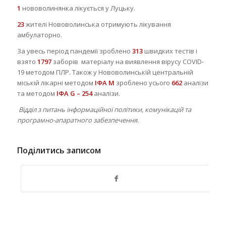
1
нововолинянка лікується у Луцьку.
2
3
жителі Нововолинська отримують лікування
амбулаторно.
За увесь період пандемії зроблено
313
швидких тестів і
взято
1797
заборів матеріалу на виявлення вірусу COVID-
19 методом ПЛР. Також у Нововолинській центральній
міській лікарні методом
ІФА М
зроблено усього
662
аналізи
та методом
ІФА G – 254
аналізи.
Відділ з питань інформаційної політики, комунікацій та
програмно-апаратного забезпечення.
Поділитись записом