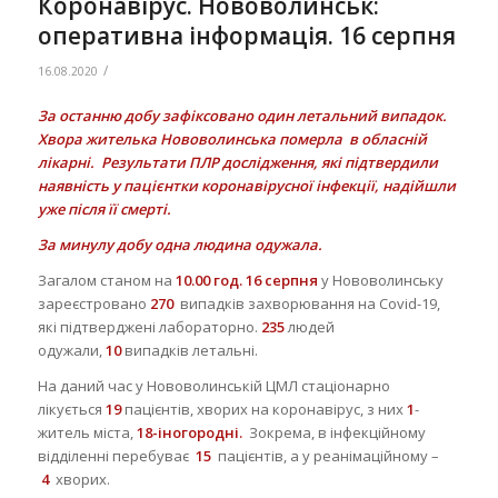
Коронавірус. Нововолинськ:
оперативна інформація. 16 серпня
/
16.08.2020
За останню добу
зафіксовано один летальний випадок.
Хвора жителька Нововолинська померла в обласній
лікарні. Результати ПЛР дослідження, які підтвердили
наявність у пацієнтки коронавірусної інфекції, надійшли
уже після її смерті.
За минулу добу одна людина одужала.
Загалом станом на
10.00
год.
16 серпня
у Нововолинську
зареєстровано
2
70
випадків захворювання на Covid-19,
які підтверджені лабораторно.
23
5
людей
одужали,
10
випадків летальні.
На даний час у Нововолинській ЦМЛ стаціонарно
лікується
19
пацієнтів, хворих на коронавірус, з них
1
-
житель міста,
18-
іногородні.
Зокрема, в інфекційному
відділенні перебуває
15
пацієнтів, а у реанімаційному –
4
хворих.