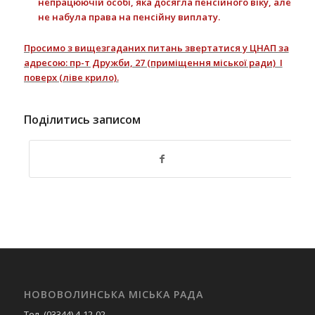
непрацююч
і
й особі, яка досягла пенсійного віку, але
не набула права на пенсійну виплату
.
Просимо з вищезгаданих питань звертатися у ЦНАП за
адресою: пр-т Дружби, 27 (приміщення міської ради) І
поверх (ліве крило).
Поділитись записом
НОВОВОЛИНСЬКА МІСЬКА РАДА
Тел. (03344) 4-12-02