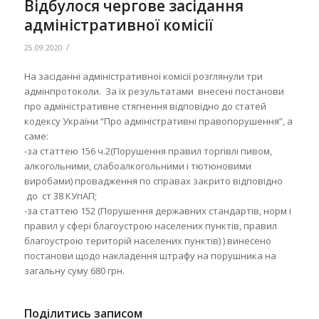
Відбулося чергове засідання
адміністративної комісії
/
25.09.2020
На засіданні адміністративної комісії розглянули три
адмінпротоколи. За їх результатами внесені постанови
про адміністративне стягнення відповідно до статей
кодексу України “Про адміністративні правопорушення”, а
саме:
-за статтею 156 ч.2(Порушення правил торгівлі пивом,
алкогольними, слабоалкогольними і тютюновими
виробами) провадження по справах закрито відповідно
до ст 38 КУпАП;
-за статтею 152 (Порушення державних стандартів, норм і
правил у сфері благоустрою населених пунктів, правил
благоустрою територій населених пунктів) ) винесено
постанови щодо накладення штрафу на порушника на
загальну суму 680 грн.
Поділитись записом